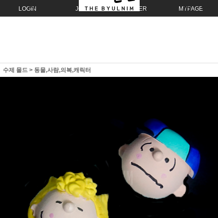
LOGIN
JOIN
ORDER
MYPAGE
수제 몰드
>
동물,사람,의복,캐릭터