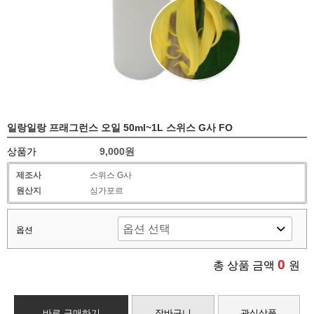
일랑일랑 프래그런스 오일 50ml~1L 스위스 G사 FO
상품가
9,000원
제조사
스위스 G사
원산지
싱가포르
옵션
0
총 상품 금액
원
바로 구매하기
장바구니
관심상품