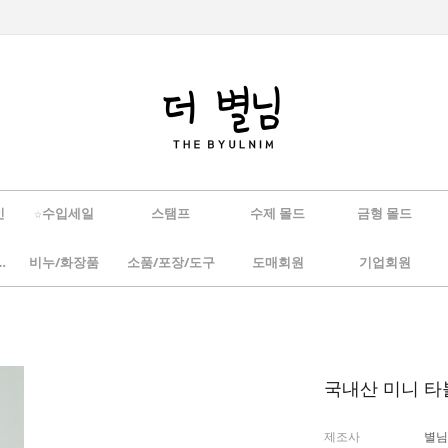
인
☆수입세일
스탬프
수제 몰드
금형 몰드
/하바리움
비누/화장품
소품/포장/도구
도매회원
기업회원
국내산 미니 타블
제조사
별님