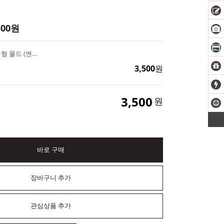
500
원
국내산 미니 타블렛 금형 몰드 (엔틱 원, 별) 4구
3,500
원
3,500
원
바로 구매
장바구니 추가
관심상품 추가