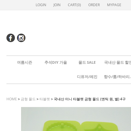
LOGIN
JOIN
CART(
0
)
ORDER
MYPAGE
여름시즌
추석DIY 가을
몰드 SALE
국내산 몰드 할
디퓨저/레진
향수/룸
HOME
>
금형 몰드
>
타블렛
> 국내산 미니 타블렛 금형 몰드 (엔틱 원, 별) 4구