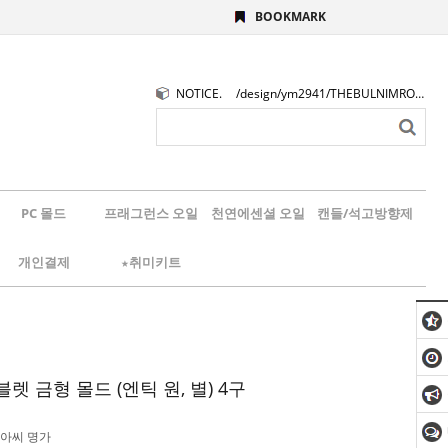
BOOKMARK
NOTICE.
/design/ym2941/THEBULNIMROGO.png
PC 몰드
프래그런스 오일
천연에센셜 오일
캔들/석고방향제
개인결제
★취미키트
렛 금형 몰드 (엔틱 원, 별) 4구
아씨 명가