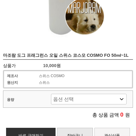
마조람 도그 프래그런스 오일 스위스 코스모 COSMO FO 50ml~1L
상품가
10,000원
제조사
스위스 COSMO
원산지
스위스
용량
0
총 상품 금액
원
바로 구매하기
장바구니
관심상품