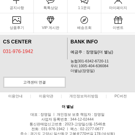
공지사항
톡톡상담
1:1문의
마이페이지
상품후기
VIP 게시판
배송조회
이벤트
CS CENTER
BANK INFO
031-976-1942
예금주 : 장영일(더 별님)
농협301-6342-6720-11
우리 1005-404-636084
더별님(장영일)
고객센터 연결
이용안내
이용약관
개인정보처리방침
PC버전
더 별님
대표 : 장영일 ㅣ 개인정보 보호 책임자 : 장영일
사업자 등록번호 : 344-12-02444
통신판매업신고번호 : 2023-고양일산동-1546호
전화 : 031-976-1942 ㅣ 팩스 : 02-2277-0677
주소 : 경기도 고양시 일산동구 고봉로770번길 178 (성석동)