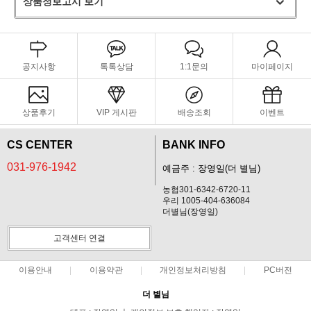
상품정보고시 보기
공지사항
톡톡상담
1:1문의
마이페이지
상품후기
VIP 게시판
배송조회
이벤트
CS CENTER
BANK INFO
031-976-1942
예금주 : 장영일(더 별님)
농협301-6342-6720-11
우리 1005-404-636084
더별님(장영일)
고객센터 연결
이용안내
이용약관
개인정보처리방침
PC버전
더 별님