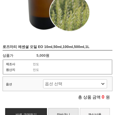
로즈마리 에센셜 오일 EO 10ml,50ml,100ml,500ml,1L
상품가
5,000원
제조사
인도
원산지
인도
옵션
0
총 상품 금액
원
바로 구매하기
장바구니
관심상품