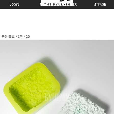
LOGIN
JOIN
ORDER
MYPAGE
금형 몰드
>
1구
>
2D