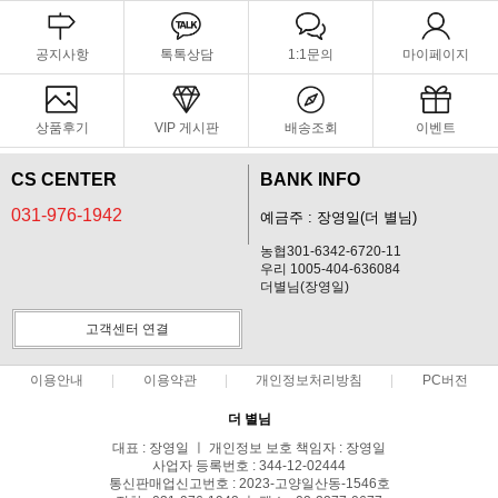
공지사항
톡톡상담
1:1문의
마이페이지
상품후기
VIP 게시판
배송조회
이벤트
CS CENTER
BANK INFO
031-976-1942
예금주 : 장영일(더 별님)
농협301-6342-6720-11
우리 1005-404-636084
더별님(장영일)
고객센터 연결
이용안내
이용약관
개인정보처리방침
PC버전
더 별님
대표 : 장영일 ㅣ 개인정보 보호 책임자 : 장영일
사업자 등록번호 : 344-12-02444
통신판매업신고번호 : 2023-고양일산동-1546호