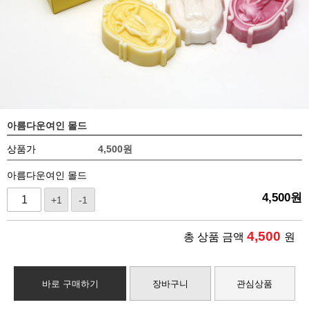
아름다운여인 몰드
상품가
4,500
원
아름다운여인 몰드
4,500
원
+1
-1
4,500
총 상품 금액
원
바로 구매하기
장바구니
관심상품