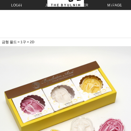
LOGIN
JOIN
ORDER
MYPAGE
금형 몰드
>
1구
>
2D