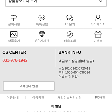
상품정보고시 보기
공지사항
톡톡상담
1:1문의
마이페이지
상품후기
VIP 게시판
배송조회
이벤트
CS CENTER
BANK INFO
031-976-1942
예금주 : 장영일(더 별님)
농협301-6342-6720-11
우리 1005-404-636084
더별님(장영일)
고객센터 연결
이용안내
이용약관
개인정보처리방침
PC버전
더 별님