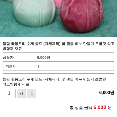
튤립 꽃봉오리 수제 몰드 (자체제작) 꽃 캔들 비누 만들기 초콜릿 석고
방향제 재료
상품가
6,000
원
제조사
국내
튤립 꽃봉오리 수제 몰드 (자체제작) 꽃 캔들 비누 만들기 초콜릿
석고방향제 재료
6,000
원
+1
-1
6,000
총 상품 금액
원