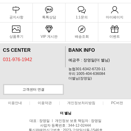
공지사항
톡톡상담
1:1문의
마이페이지
상품후기
VIP 게시판
배송조회
이벤트
CS CENTER
BANK INFO
031-976-1942
예금주 : 장영일(더 별님)
농협301-6342-6720-11
우리 1005-404-636084
더별님(장영일)
고객센터 연결
이용안내
이용약관
개인정보처리방침
PC버전
더 별님
대표 : 장영일 ㅣ 개인정보 보호 책임자 : 장영일
사업자 등록번호 : 344-12-02444
통신판매업신고번호 : 2023-고양일산동-1546호