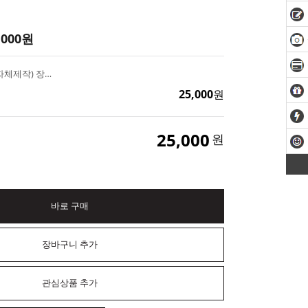
,000
원
로즈 하트 액자몰드 (자체제작) 장미 석고방향제 diy
25,000
원
25,000
원
바로 구매
장바구니 추가
관심상품 추가