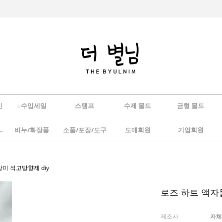
인
☆수입세일
스탬프
수제 몰드
금형 몰드
/하바리움
비누/화장품
소품/포장/도구
도매회원
기업회원
장미 석고방향제 diy
로즈 하트 액자몰
제조사
자체