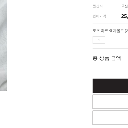
원산지
국산
25
판매가격
총 상품 금액