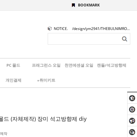
BOOKMARK
NOTICE.
/design/ym2941/THEBULNIMROGO.png
PC 몰드
프래그런스 오일
천연에센셜 오일
캔들/석고방향제
개인결제
★취미키트
드 (자체제작) 장미 석고방향제 diy
제작