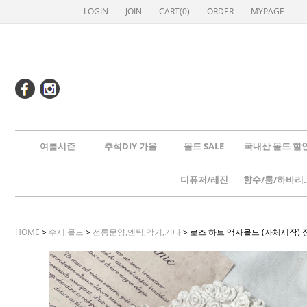
LOGIN
JOIN
CART(
0
)
ORDER
MYPAGE
여름시즌
추석DIY 가을
몰드 SALE
국내산 몰드 할
디퓨저/레진
향수/룸
HOME
>
수제 몰드
>
전통문양,엔틱,악기,기타
> 로즈 하트 액자몰드 (자체제작) 