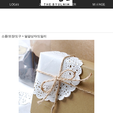
LOGIN
JOIN
ORDER
MYPAGE
소품/포장/도구
>
달걀상자/도일리