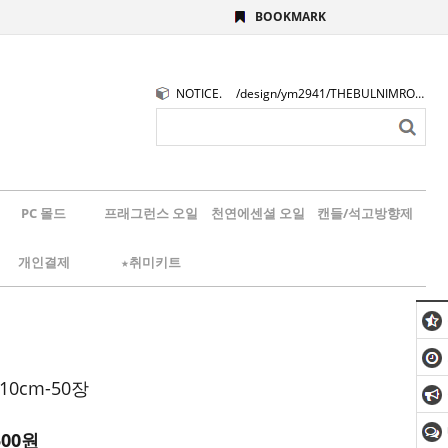
BOOKMARK
NOTICE.
/design/ym2941/THEBULNIMROGO.png
PC 몰드
프래그런스 오일
천연에센셜 오일
캔들/석고방향제
개인결제
★취미키트
10cm-50장
500
원