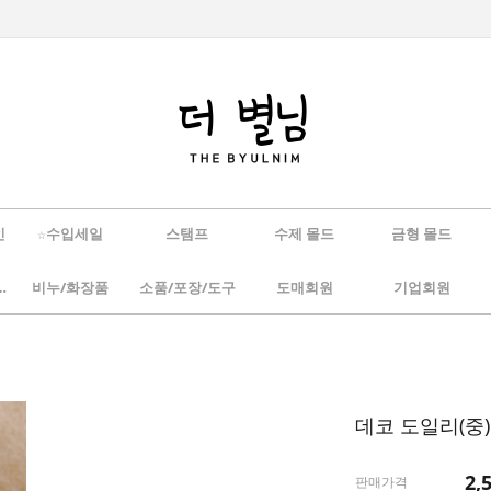
인
☆수입세일
스탬프
수제 몰드
금형 몰드
/하바리움
비누/화장품
소품/포장/도구
도매회원
기업회원
데코 도일리(중)
2,
판매가격