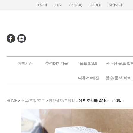
LOGIN
JOIN
CART(
0
)
ORDER
MYPAGE
여름시즌
추석DIY 가을
몰드 SALE
국내산 몰드 할
디퓨저/레진
향수/룸
HOME
>
소품/포장/도구
>
달걀상자/도일리
> 데코 도일리(중)10cm-50장