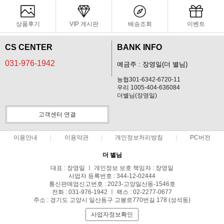
상품후기
VIP 게시판
배송조회
이벤트
CS CENTER
BANK INFO
031-976-1942
예금주 : 장영일(더 별님)
농협301-6342-6720-11
우리 1005-404-636084
더별님(장영일)
고객센터 연결
이용안내
이용약관
개인정보처리방침
PC버전
더 별님
대표 : 장영일 ㅣ 개인정보 보호 책임자 : 장영일
사업자 등록번호 : 344-12-02444
통신판매업신고번호 : 2023-고양일산동-1546호
전화 : 031-976-1942 ㅣ 팩스 : 02-2277-0677
주소 : 경기도 고양시 일산동구 고봉로770번길 178 (성석동)
사업자정보확인