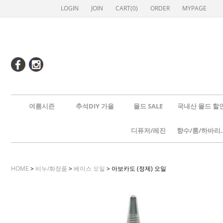
LOGIN
JOIN
CART(
0
)
ORDER
MYPAGE
여름시즌
추석DIY 가을
몰드 SALE
국내산 몰드 할
디퓨저/레진
향수/룸
HOME
>
비누/화장품
>
베이스 오일
> 아보카도 (정제) 오일