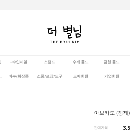
인
☆수입세일
스탬프
수제 몰드
금형 몰드
/하바리움
비누/화장품
소품/포장/도구
도매회원
기업회원
아보카도 (정제)
3,
판매가격