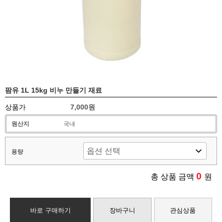
팜유 1L 15kg 비누 만들기 재료
상품가
7,000원
원산지
국내
용량
0
총 상품 금액
원
바로 구매하기
장바구니
관심상품