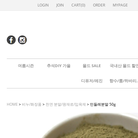
LOGIN
JOIN
CART(
0
)
ORDER
MYPAGE
여름시즌
추석DIY 가을
몰드 SALE
국내산 몰드 할
디퓨저/레진
향수/룸
HOME
>
비누/화장품
>
천연 분말/원재료/입욕제
> 민들레분말 50g