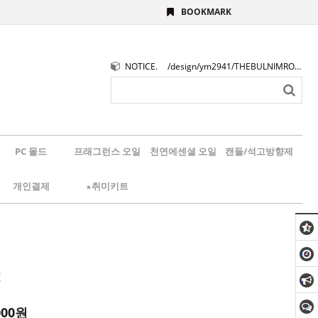
BOOKMARK
NOTICE.
/design/ym2941/THEBULNIMROGO.png
PC 몰드
프래그런스 오일
천연에센셜 오일
캔들/석고방향제
개인결제
★취미키트
g
000
원