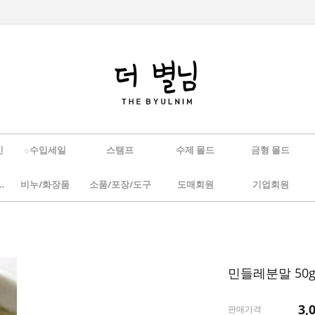
인
☆수입세일
스탬프
수제 몰드
금형 몰드
/하바리움
비누/화장품
소품/포장/도구
도매회원
기업회원
민들레분말 50
3,
판매가격