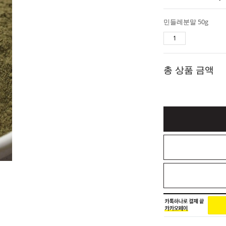
민들레분말 50g
총 상품 금액