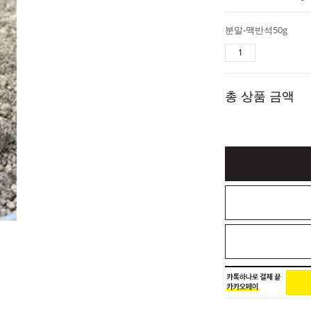
분말-맥반석50g
총 상품 금액