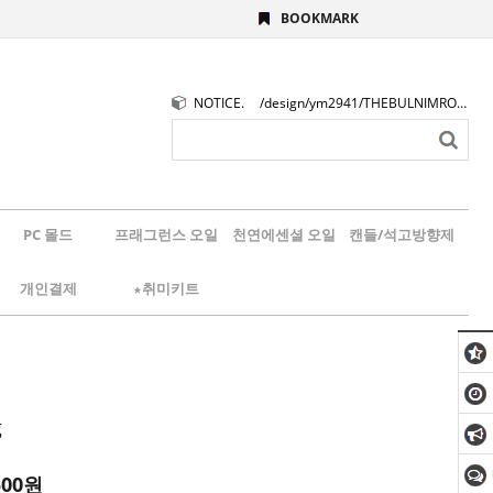
BOOKMARK
NOTICE.
/design/ym2941/THEBULNIMROGO.png
PC 몰드
프래그런스 오일
천연에센셜 오일
캔들/석고방향제
개인결제
★취미키트
g
500
원