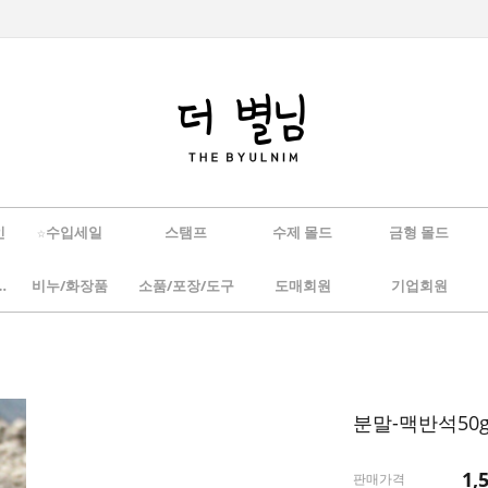
인
☆수입세일
스탬프
수제 몰드
금형 몰드
/하바리움
비누/화장품
소품/포장/도구
도매회원
기업회원
분말-맥반석50
1,
판매가격