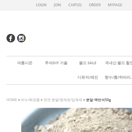
LOGIN
JOIN
CART(
0
)
ORDER
MYPAGE
여름시즌
추석DIY 가을
몰드 SALE
국내산 몰드 할
디퓨저/레진
향수/룸
HOME
>
비누/화장품
>
천연 분말/원재료/입욕제
> 분말-맥반석50g