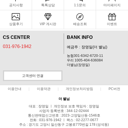
공지사항
톡톡상담
1:1문의
마이페이지
상품후기
VIP 게시판
배송조회
이벤트
CS CENTER
BANK INFO
031-976-1942
예금주 : 장영일(더 별님)
농협301-6342-6720-11
우리 1005-404-636084
더별님(장영일)
고객센터 연결
이용안내
이용약관
개인정보처리방침
PC버전
더 별님
대표 : 장영일 ㅣ 개인정보 보호 책임자 : 장영일
사업자 등록번호 : 344-12-02444
통신판매업신고번호 : 2023-고양일산동-1546호
전화 : 031-976-1942 ㅣ 팩스 : 02-2277-0677
주소 : 경기도 고양시 일산동구 고봉로770번길 178 (성석동)