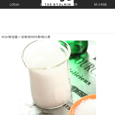
LOGIN
JOIN
ORDER
MYPAGE
비누/화장품
>
유화제/버터류/왁스류