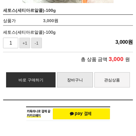
세토스(세티아르알콜)-100g
상품가
3,000
원
세토스(세티아르알콜)-100g
3,000
원
+1
-1
3,000
총 상품 금액
원
바로 구매하기
장바구니
관심상품