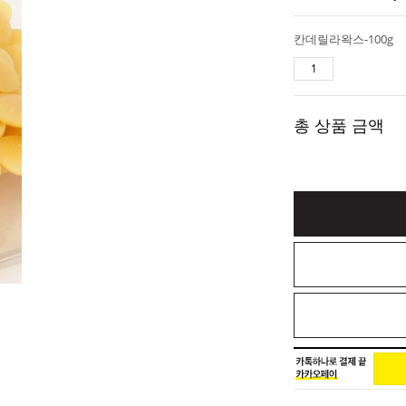
칸데릴라왁스-100g
총 상품 금액