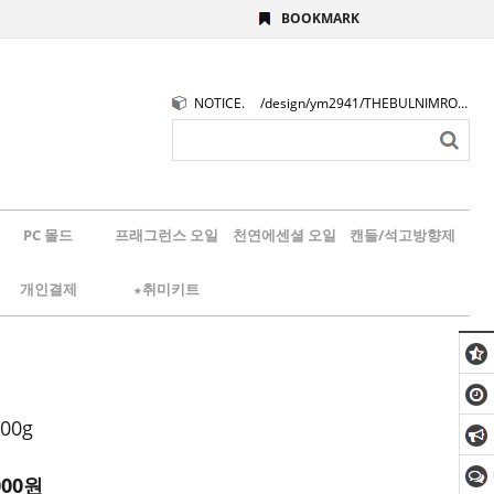
BOOKMARK
NOTICE.
/design/ym2941/THEBULNIMROGO.png
PC 몰드
프래그런스 오일
천연에센셜 오일
캔들/석고방향제
개인결제
★취미키트
00g
000
원