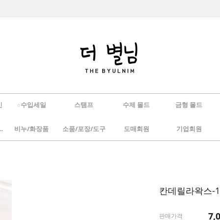
인
☆수입세일
스탬프
수제 몰드
금형 몰드
/하바리움
비누/화장품
소품/포장/도구
도매회원
기업회원
칸데릴라왁스-1
7,
판매가격