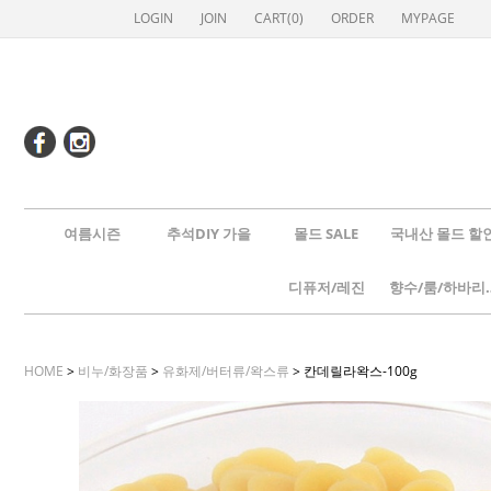
LOGIN
JOIN
CART(
0
)
ORDER
MYPAGE
여름시즌
추석DIY 가을
몰드 SALE
국내산 몰드 할
디퓨저/레진
향수/룸
HOME
>
비누/화장품
>
유화제/버터류/왁스류
> 칸데릴라왁스-100g