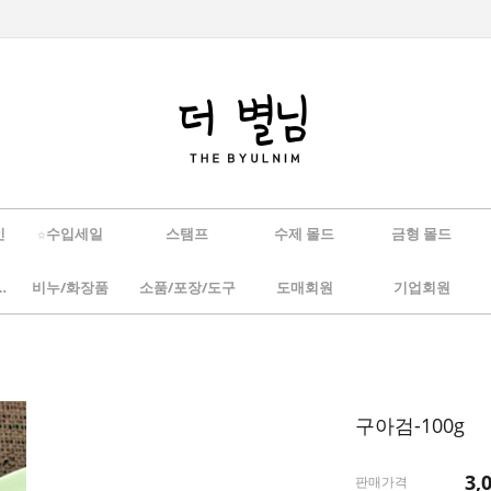
인
☆수입세일
스탬프
수제 몰드
금형 몰드
/하바리움
비누/화장품
소품/포장/도구
도매회원
기업회원
구아검-100g
3,
판매가격