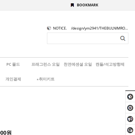
BOOKMARK
NOTICE.
/design/ym2941/THEBULNIMROGO.png
PC 몰드
프래그런스 오일
천연에센셜 오일
캔들/석고방향제
개인결제
★취미키트
000
원