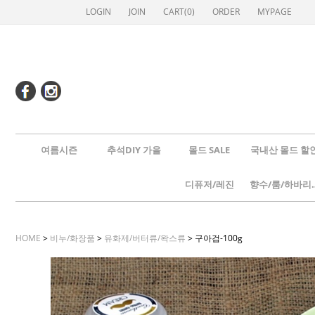
LOGIN
JOIN
CART(
0
)
ORDER
MYPAGE
여름시즌
추석DIY 가을
몰드 SALE
국내산 몰드 할
디퓨저/레진
향수/룸
HOME
>
비누/화장품
>
유화제/버터류/왁스류
> 구아검-100g