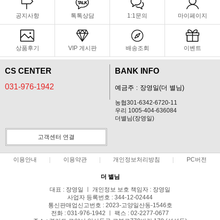
공지사항
톡톡상담
1:1문의
마이페이지
상품후기
VIP 게시판
배송조회
이벤트
CS CENTER
BANK INFO
031-976-1942
예금주 : 장영일(더 별님)
농협301-6342-6720-11
우리 1005-404-636084
더별님(장영일)
고객센터 연결
이용안내
이용약관
개인정보처리방침
PC버전
더 별님
대표 : 장영일 ㅣ 개인정보 보호 책임자 : 장영일
사업자 등록번호 : 344-12-02444
통신판매업신고번호 : 2023-고양일산동-1546호
전화 : 031-976-1942 ㅣ 팩스 : 02-2277-0677