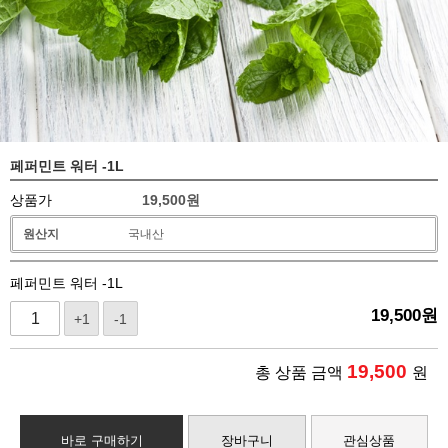
페퍼민트 워터 -1L
상품가
19,500
원
원산지
국내산
페퍼민트 워터 -1L
19,500
원
+1
-1
19,500
총 상품 금액
원
바로 구매하기
장바구니
관심상품