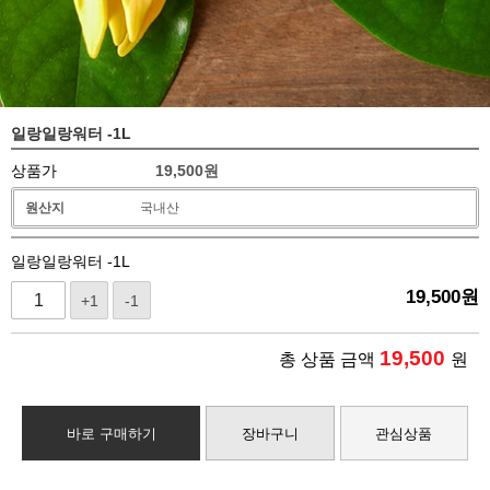
일랑일랑워터 -1L
상품가
19,500
원
원산지
국내산
일랑일랑워터 -1L
19,500
원
+1
-1
19,500
총 상품 금액
원
바로 구매하기
장바구니
관심상품