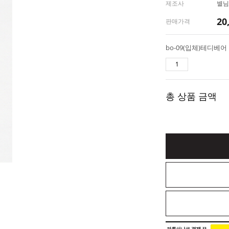
제조사
별님
20
판매가격
bo-09(입체)테디베어
총 상품 금액