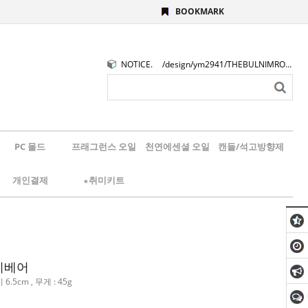
BOOKMARK
NOTICE.
/design/ym2941/THEBULNIMROGO.png
PC 몰드
프래그런스 오일
천연에센셜 오일
캔들/석고방향제
개인결제
★취미키트
테디베어
 6.5cm , 무게 : 45g