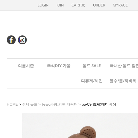
LOGIN
JOIN
CART(
0
)
ORDER
MYPAGE
여름시즌
추석DIY 가을
몰드 SALE
국내산 몰드 할
디퓨저/레진
향수/룸
HOME
>
수제 몰드
>
동물,사람,의복,캐릭터
> bo-09(입체)테디베어