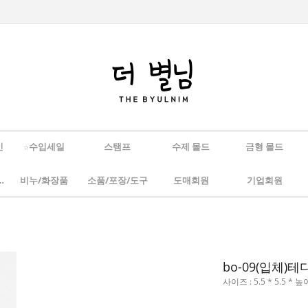
인
☆수입세일
스탬프
수제 몰드
금형 몰드
/하바리움
비누/화장품
소품/포장/도구
도매회원
기업회원
bo-09(입체)
사이즈 : 5.5 * 5.5 * 높이