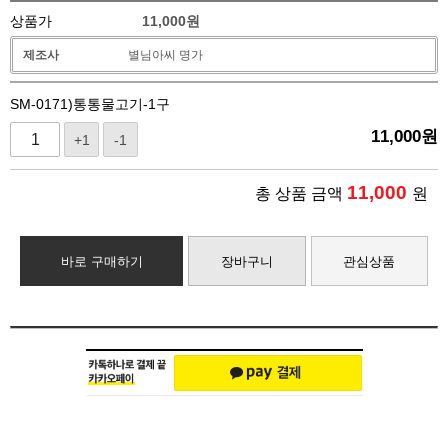
상품가
11,000
원
제조사
별님아씨 명가
SM-0171)통통물고기-1구
11,000
원
+1
-1
11,000
총 상품 금액
원
바로 구매하기
장바구니
관심상품