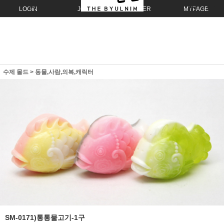
LOGIN
JOIN
ORDER
MYPAGE
수제 몰드
>
동물,사람,의복,캐릭터
SM-0171)통통물고기-1구