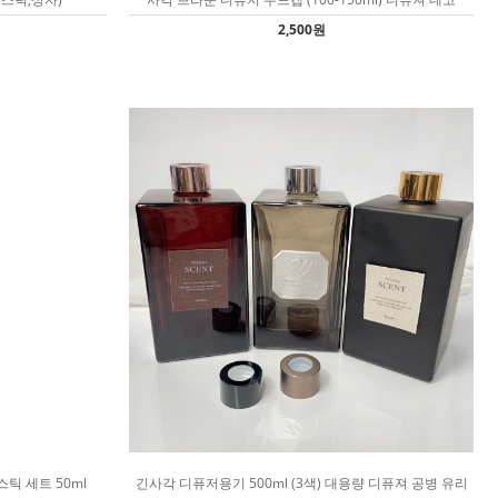
2,500원
틱 세트 50ml
긴사각 디퓨저용기 500ml (3색) 대용량 디퓨져 공병 유리