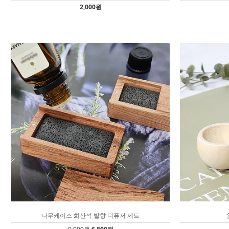
2,000원
나무케이스 화산석 발향 디퓨저 세트