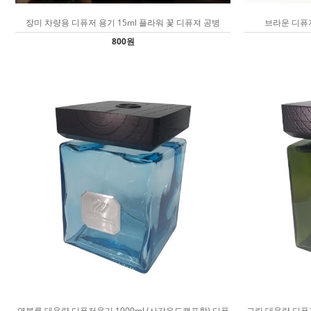
장미 차량용 디퓨저 용기 15ml 플라워 꽃 디퓨져 공병
브라운 디퓨저
800원
연블루 대용량 디퓨저용기 1000ml (사각우드캡포함) 디퓨
그린 대용량 디퓨저