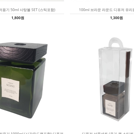
용기 50ml 사탕볼 SET (스틱포함)
100ml 브라운 라운드 디퓨저 유리
1,800원
1,300원
용기 1000ml (사각우드캡포함) 디퓨져
디퓨저 선물세트 (용기,캡,스티커