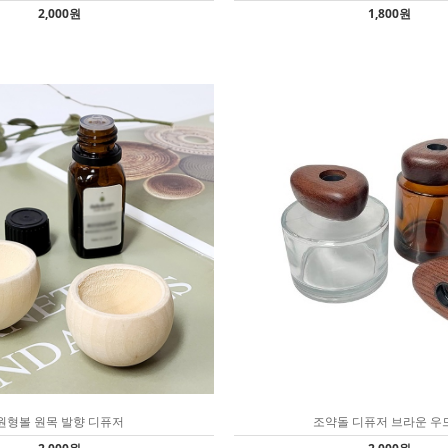
2,000원
1,800원
원형볼 원목 발향 디퓨저
조약돌 디퓨저 브라운 우