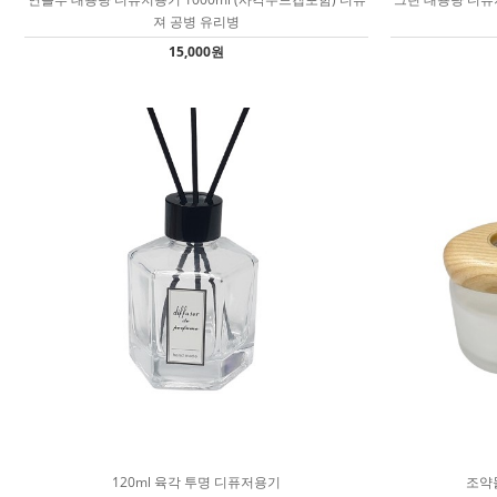
져 공병 유리병
15,000원
120ml 육각 투명 디퓨저용기
조약