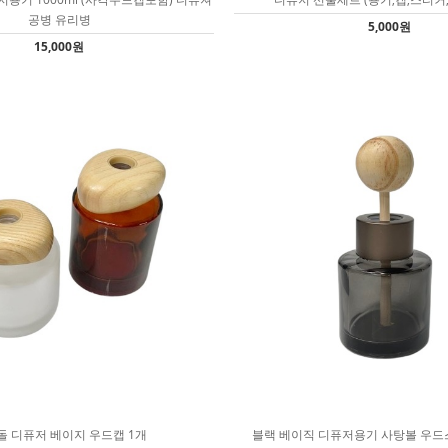
공병 유리병
5,000원
15,000원
돌 디퓨저 베이지 우드캡 1개
블랙 베이직 디퓨저용기 사탕볼 우드스