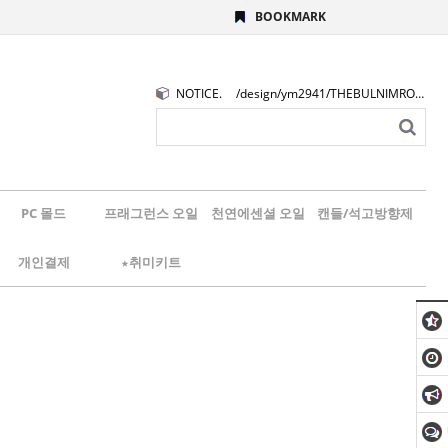
BOOKMARK
NOTICE.
/design/ym2941/THEBULNIMROGO.png
PC 몰드
프래그런스 오일
천연에센셜 오일
캔들/석고방향제
개인결제
★취미키트