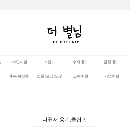
인
☆수입세일
스탬프
수제 몰드
금형 몰드
/하바리움
비누/화장품
소품/포장/도구
도매회원
기업회원
디퓨저 용기,클립,캡