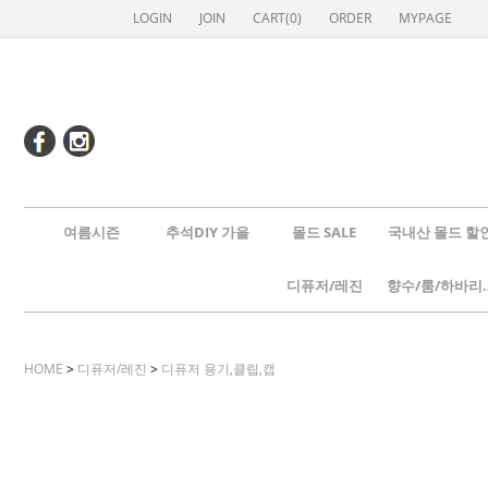
LOGIN
JOIN
CART(
0
)
ORDER
MYPAGE
여름시즌
추석DIY 가을
몰드 SALE
국내산 몰드 할
디퓨저/레진
향수/룸
HOME
>
디퓨저/레진
>
디퓨저 용기,클립,캡