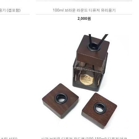
용기 (캡포함)
100ml 브라운 라운드 디퓨저 유리용기
2,000원
,스틱,상자)
사각 브라운 디퓨저 우드캡 (100-150ml) 디퓨져 데코