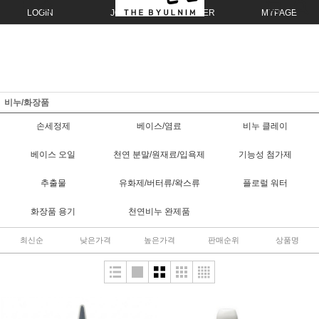
LOGIN
JOIN
ORDER
MYPAGE
비누/화장품
손세정제
베이스/염료
비누 클레이
베이스 오일
천연 분말/원재료/입욕제
기능성 첨가제
추출물
유화제/버터류/왁스류
플로럴 워터
화장품 용기
천연비누 완제품
최신순
낮은가격
높은가격
판매순위
상품명