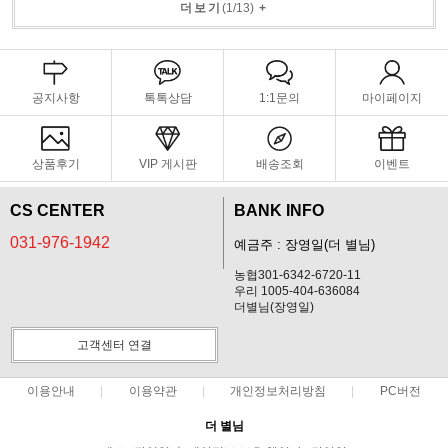
더보기
(
1
/
13
)
+
공지사항
톡톡상담
1:1문의
마이페이지
상품후기
VIP 게시판
배송조회
이벤트
CS CENTER
BANK INFO
031-976-1942
예금주 : 장영일(더 별님)
농협301-6342-6720-11
우리 1005-404-636084
더별님(장영일)
고객센터 연결
이용안내
이용약관
개인정보처리방침
PC버전
더 별님