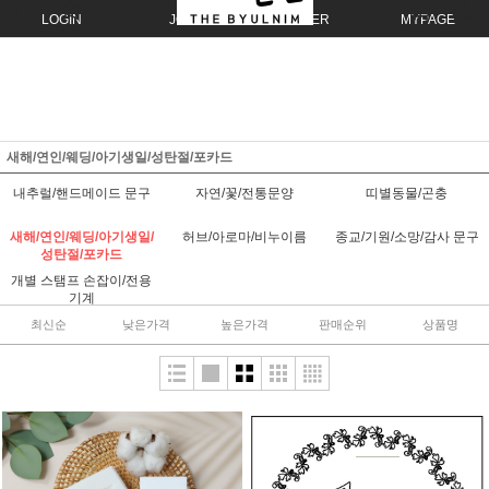
LOGIN
JOIN
ORDER
MYPAGE
새해/연인/웨딩/아기생일/성탄절/포카드
내추럴/핸드메이드 문구
자연/꽃/전통문양
띠별동물/곤충
새해/연인/웨딩/아기생일/
허브/아로마/비누이름
종교/기원/소망/감사 문구
성탄절/포카드
개별 스탬프 손잡이/전용
기계
최신순
낮은가격
높은가격
판매순위
상품명