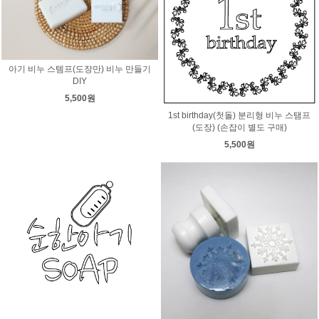
아기 비누 스템프(도장만) 비누 만들기
DIY
5,500원
1st birthday(첫돌) 분리형 비누 스탬프
(도장) (손잡이 별도 구매)
5,500원