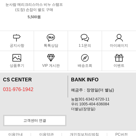
눈사람 메리크리스마스 비누 스탬프
(도장) 손잡이 별도 구매
5,500원
공지사항
톡톡상담
1:1문의
마이페이지
상품후기
VIP 게시판
배송조회
이벤트
CS CENTER
BANK INFO
031-976-1942
예금주 : 장영일(더 별님)
농협301-6342-6720-11
우리 1005-404-636084
더별님(장영일)
고객센터 연결
이용안내
이용약관
개인정보처리방침
PC버전