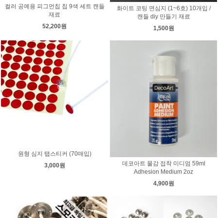
컬러 공예용 피그먼칩 칩 9색 세트 캔들
화이트 코팅 면심지 (1~6호) 10개입 /
재료
캔들 diy 만들기 재료
52,200원
1,500원
원형 심지 탭스티커 (70매입)
데코아트 물감 접착 미디엄 59ml
3,000원
Adhesion Medium 2oz
4,900원