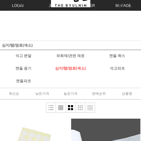
LOGIN
JOIN
ORDER
MYPAGE
심지/탭/염료(색소)
석고 분말
유화제/관련 재료
캔들 왁스
캔들 용기
심지/탭/염료(색소)
석고파츠
캔들파츠
최신순
낮은가격
높은가격
판매순위
상품명