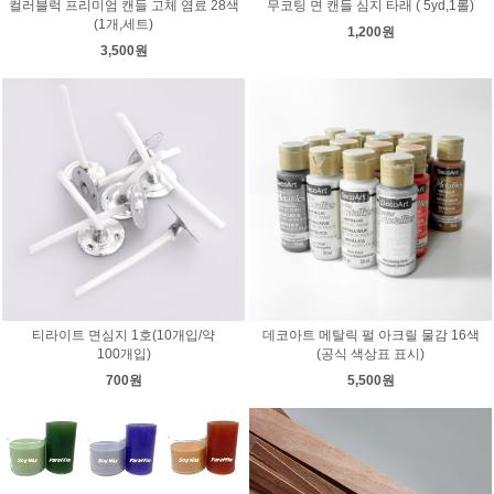
컬러블럭 프리미엄 캔들 고체 염료 28색
무코팅 면 캔들 심지 타래 ( 5yd,1롤)
(1개,세트)
1,200원
3,500원
티라이트 면심지 1호(10개입/약
데코아트 메탈릭 펄 아크릴 물감 16색
100개입)
(공식 색상표 표시)
700원
5,500원