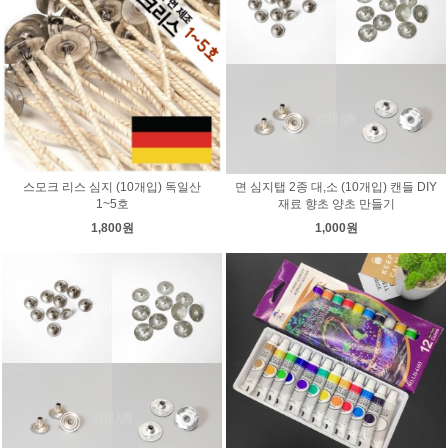
스모크 리스 심지 (10개입) 독일산
면 심지탭 2종 대,소 (10개입) 캔들 DIY
1~5호
재료 향초 양초 만들기
1,800원
1,000원