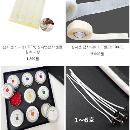
심지 탭스티커 (20EA) 심지탭접착 캔들
심지탭 접착 테이프 1롤(약 100개)
향초 고정
6,000원
1,200원