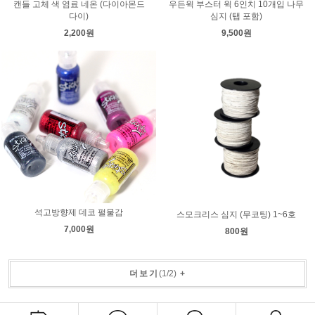
캔들 고체 색 염료 네온 (다이아몬드
우든윅 부스터 윅 6인치 10개입 나무
다이)
심지 (탭 포함)
2,200원
9,500원
석고방향제 데코 펄물감
스모크리스 심지 (무코팅) 1~6호
7,000원
800원
더보기
(
1
/
2
)
+