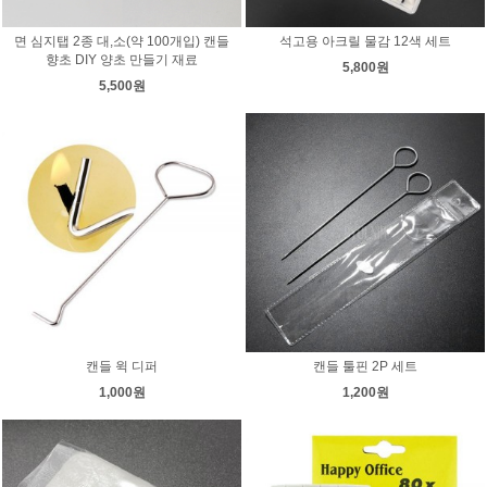
면 심지탭 2종 대,소(약 100개입) 캔들
석고용 아크릴 물감 12색 세트
향초 DIY 양초 만들기 재료
5,800원
5,500원
캔들 윅 디퍼
캔들 툴핀 2P 세트
1,000원
1,200원