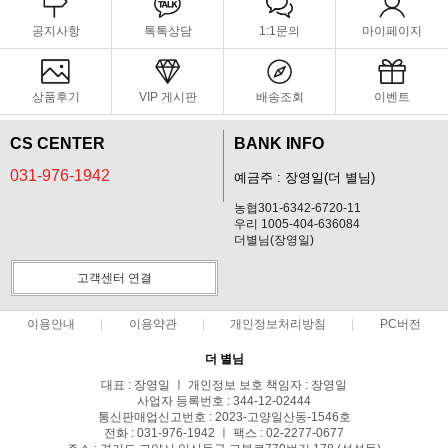
공지사항
톡톡상담
1:1문의
마이페이지
상품후기
VIP 게시판
배송조회
이벤트
CS CENTER
BANK INFO
031-976-1942
예금주 : 장영일(더 별님)
농협301-6342-6720-11
우리 1005-404-636084
더별님(장영일)
고객센터 연결
이용안내
이용약관
개인정보처리방침
PC버전
더 별님
대표 : 장영일 ㅣ 개인정보 보호 책임자 : 장영일
사업자 등록번호 : 344-12-02444
통신판매업신고번호 : 2023-고양일산동-1546호
전화 : 031-976-1942 ㅣ 팩스 : 02-2277-0677