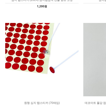
1,200원
원형 심지 탭스티커 (70매입)
데코아트 물감 접착 