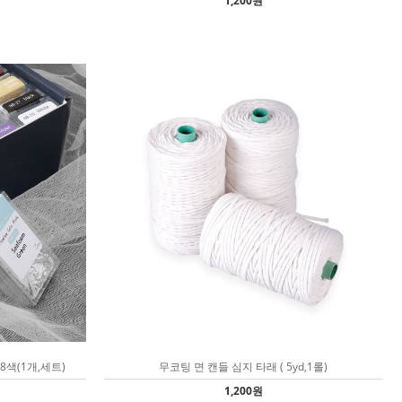
1,200원
색(1개,세트)
무코팅 면 캔들 심지 타래 ( 5yd,1롤)
1,200원