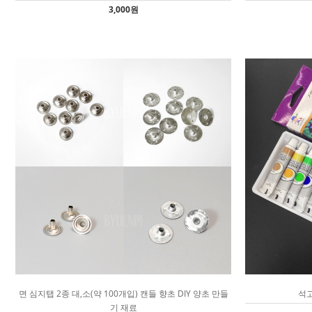
3,000원
면 심지탭 2종 대,소(약 100개입) 캔들 향초 DIY 양초 만들
석고
기 재료