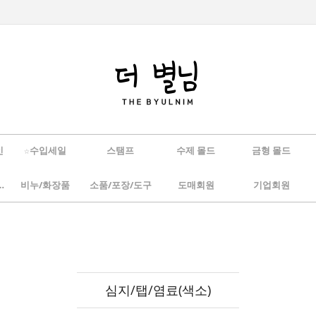
인
☆수입세일
스탬프
수제 몰드
금형 몰드
/하바리움
비누/화장품
소품/포장/도구
도매회원
기업회원
심지/탭/염료(색소)