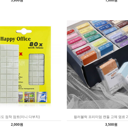
5,800원
1,000원
도 점착 점토(미니 다부치)
컬러블럭 프리미엄 캔들 고체 염료 28
2,000원
3,500원