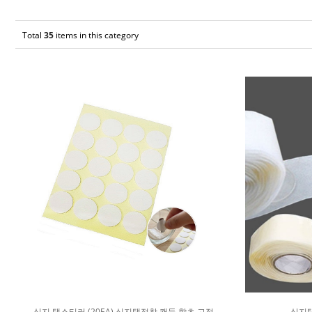
Total
35
items in this category
심지 탭스티커 (20EA) 심지탭접착 캔들 향초 고정
심지탭