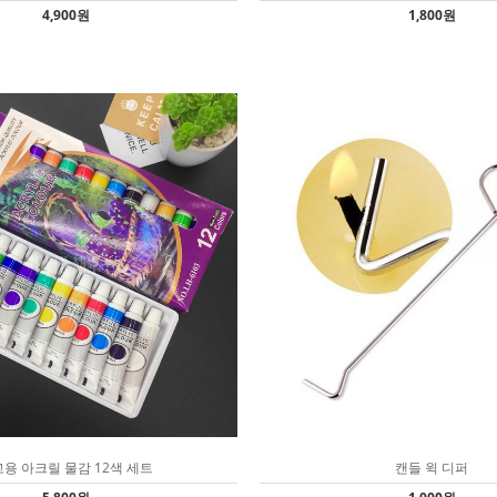
4,900원
1,800원
용 아크릴 물감 12색 세트
캔들 윅 디퍼