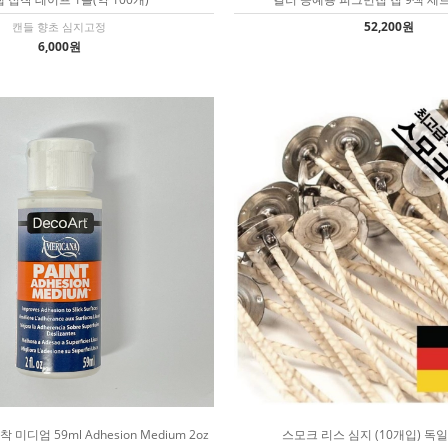
52,200원
캔들 향초 심지고정
6,000원
미디엄 59ml Adhesion Medium 2oz
스모크 리스 심지 (10개입) 독일