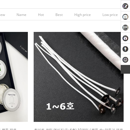
New
Name
Hot
Best
High price
Low price
트 캔들 재료
화이트 코팅 면심지 (1~6호) 10개입 / 캔들 diy 만들기 재료