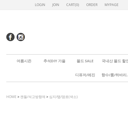
LOGIN
JOIN
CART(
0
)
ORDER
MYPAGE
여름시즌
추석DIY 가을
몰드 SALE
국내산 몰드 할
디퓨저/레진
향수/룸
HOME
>
캔들/석고방향제
>
심지/탭/염료(색소)