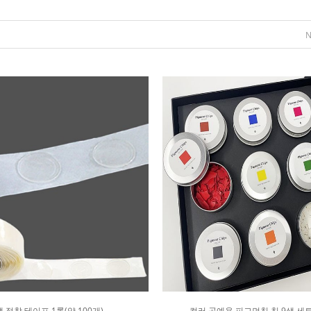
 접착 테이프 1롤(약 100개)
컬러 공예용 피그먼칩 칩 9색 세