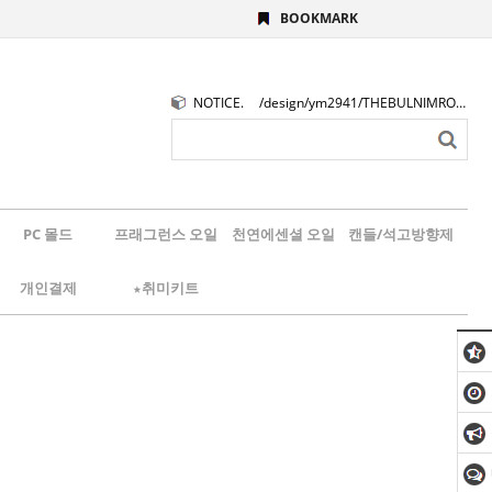
BOOKMARK
NOTICE.
/design/ym2941/THEBULNIMROGO.png
PC 몰드
프래그런스 오일
천연에센셜 오일
캔들/석고방향제
개인결제
★취미키트