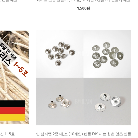
1,500원
산 1~5호
면 심지탭 2종 대,소 (10개입) 캔들 DIY 재료 향초 양초 만들