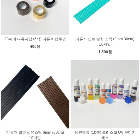
28파이 디퓨저캡 (5색) 디퓨져 캡뚜껑
디퓨저 민트 발향 스틱 (3mm 30cm)
10개입
400원
1,500원
디퓨저 발향 섬유스틱 6mm (60cm)
레진염료 (10색) 크리스탈 UV 꾸미기
10개입
색소