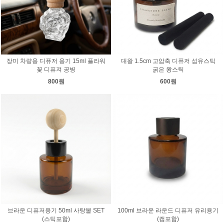
장미 차량용 디퓨저 용기 15ml 플라워
대왕 1.5cm 고압축 디퓨저 섬유스틱
꽃 디퓨져 공병
굵은 왕스틱
800원
600원
브라운 디퓨저용기 50ml 사탕볼 SET
100ml 브라운 라운드 디퓨저 유리용기
(스틱포함)
(캡포함)