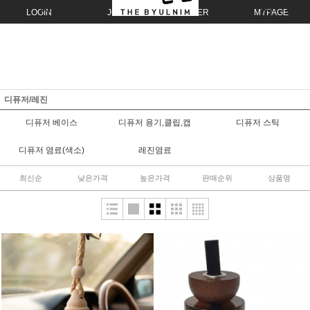
LOGIN
JOIN
ORDER
MYPAGE
디퓨저/레진
디퓨저 베이스
디퓨저 용기,클립,캡
디퓨저 스틱
디퓨저 염료(색소)
레진염료
최신순
낮은가격
높은가격
판매순위
상품명