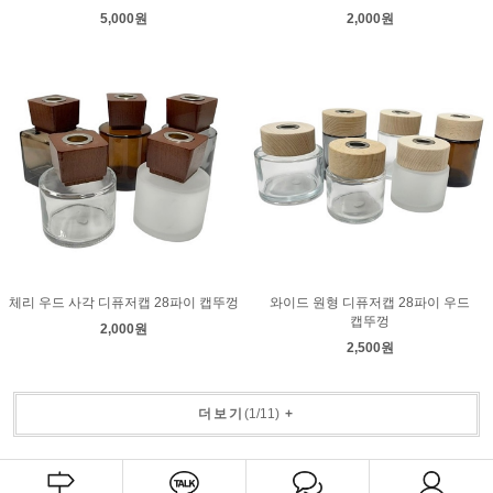
5,000원
2,000원
체리 우드 사각 디퓨저캡 28파이 캡뚜껑
와이드 원형 디퓨저캡 28파이 우드
캡뚜껑
2,000원
2,500원
더보기
(
1
/
11
)
+