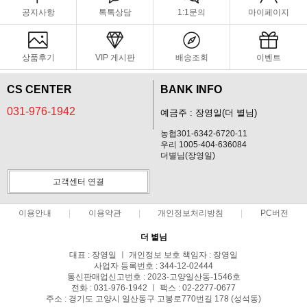
공지사항
톡톡상담
1:1문의
마이페이지
상품후기
VIP 게시판
배송조회
이벤트
CS CENTER
BANK INFO
031-976-1942
예금주 : 장영일(더 별님)
농협301-6342-6720-11
우리 1005-404-636084
더별님(장영일)
고객센터 연결
이용안내
이용약관
개인정보처리방침
PC버전
더 별님
대표 : 장영일 ㅣ 개인정보 보호 책임자 : 장영일
사업자 등록번호 : 344-12-02444
통신판매업신고번호 : 2023-고양일산동-1546호
전화 : 031-976-1942 ㅣ 팩스 : 02-2277-0677
주소 : 경기도 고양시 일산동구 고봉로770번길 178 (성석동)