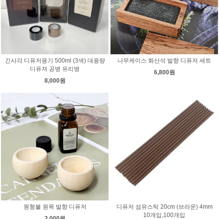
긴사각 디퓨저용기 500ml (3색) 대용량
나무케이스 화산석 발향 디퓨저 세트
디퓨져 공병 유리병
6,800원
8,000원
원형볼 원목 발향 디퓨저
디퓨저 섬유스틱 20cm (브라운) 4mm
10개입,100개입
2,000원