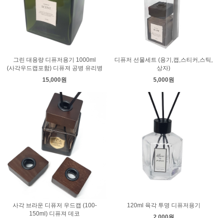
그린 대용량 디퓨저용기 1000ml
디퓨저 선물세트 (용기,캡,스티커,스틱,
(사각우드캡포함) 디퓨져 공병 유리병
상자)
15,000원
5,000원
사각 브라운 디퓨저 우드캡 (100-
120ml 육각 투명 디퓨저용기
150ml) 디퓨져 데코
2,000원