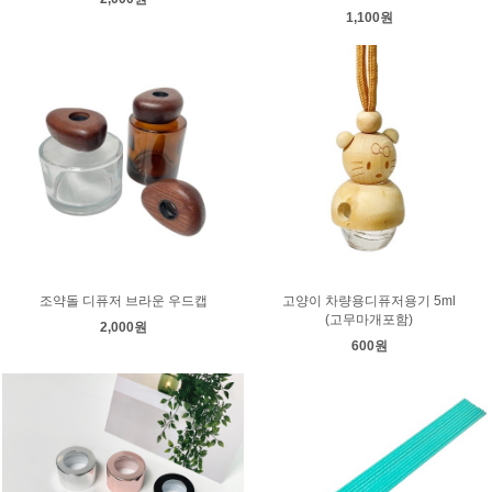
1,100원
조약돌 디퓨저 브라운 우드캡
고양이 차량용디퓨저용기 5ml
(고무마개포함)
2,000원
600원