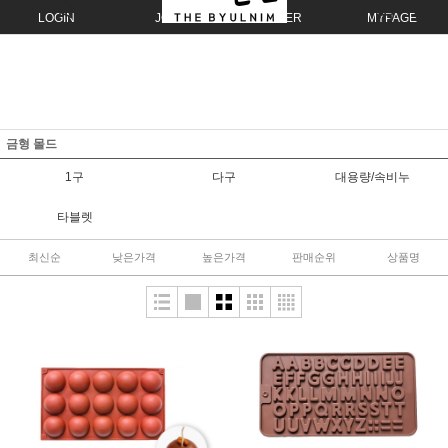
LOGIN
JOIN
ORDER
MYPAGE
금형 몰드
1구
다구
대용량/속비누
타블렛
최신순
낮은가격
높은가격
판매순위
상품명