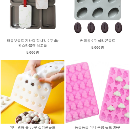
타블렛몰드 기하학 직사각 6구 diy
커피콩 6구 실리콘몰드
왁스타블렛 석고틀
5,000원
5,000원
미니 원형 볼 35구 실리콘몰드
동글동글 미니 구름 몰드 36구