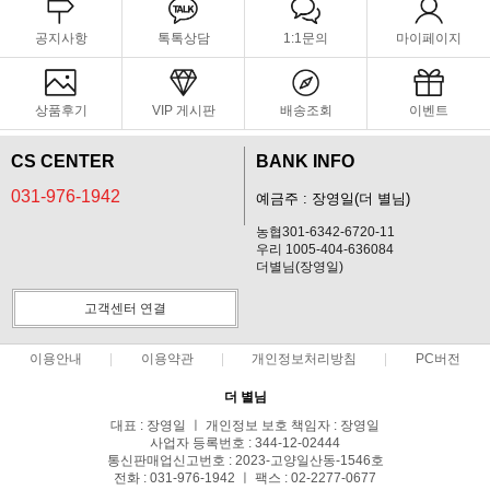
공지사항
톡톡상담
1:1문의
마이페이지
상품후기
VIP 게시판
배송조회
이벤트
CS CENTER
BANK INFO
031-976-1942
예금주 : 장영일(더 별님)
농협301-6342-6720-11
우리 1005-404-636084
더별님(장영일)
고객센터 연결
이용안내
이용약관
개인정보처리방침
PC버전
더 별님
대표 : 장영일 ㅣ 개인정보 보호 책임자 : 장영일
사업자 등록번호 : 344-12-02444
통신판매업신고번호 : 2023-고양일산동-1546호
전화 : 031-976-1942 ㅣ 팩스 : 02-2277-0677