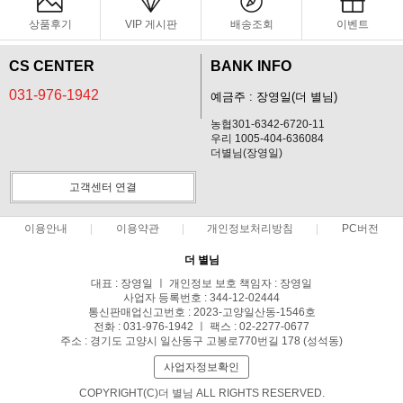
상품후기
VIP 게시판
배송조회
이벤트
CS CENTER
BANK INFO
031-976-1942
예금주 : 장영일(더 별님)
농협301-6342-6720-11
우리 1005-404-636084
더별님(장영일)
고객센터 연결
이용안내
이용약관
개인정보처리방침
PC버전
더 별님
대표 : 장영일 ㅣ 개인정보 보호 책임자 : 장영일
사업자 등록번호 : 344-12-02444
통신판매업신고번호 : 2023-고양일산동-1546호
전화 : 031-976-1942 ㅣ 팩스 : 02-2277-0677
주소 : 경기도 고양시 일산동구 고봉로770번길 178 (성석동)
사업자정보확인
COPYRIGHT(C)더 별님 ALL RIGHTS RESERVED.