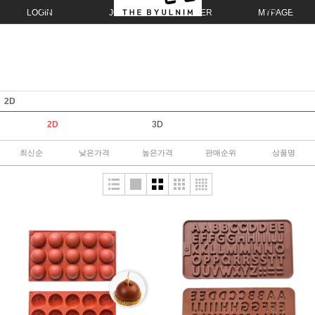
LOGIN
JOIN
ORDER
MYPAGE
2D
2D
3D
최신순
낮은가격
높은가격
판매순위
상품명