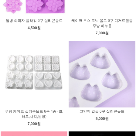
월병 화과자 플라워 6구 실리콘몰드
케이크 무스 도넛 몰드 6구 디저트캔들
주방 비누틀
4,500원
7,000원
푸딩 케이크 실리콘몰드 6구 4종 (별,
고양이 얼굴 6구 실리콘몰드
하트,사각,원형)
5,000원
7,000원