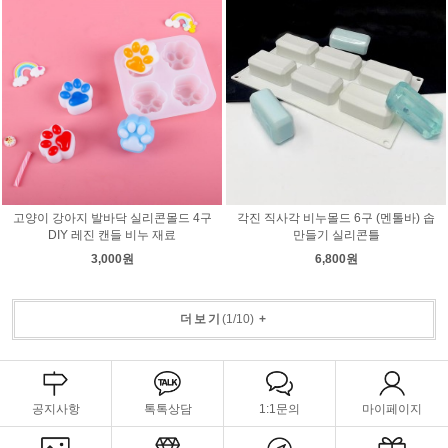
고양이 강아지 발바닥 실리콘몰드 4구
각진 직사각 비누몰드 6구 (멘톨바) 솝
DIY 레진 캔들 비누 재료
만들기 실리콘틀
3,000원
6,800원
더보기
(
1
/
10
)
+
공지사항
톡톡상담
1:1문의
마이페이지