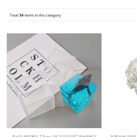
Total
34
items in this category
정사각 레진몰드 7.5cm 나무 지지대 SET 큐브만들기
입체 비숑 강아지