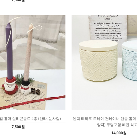
침 홀더 실리콘몰드 2종 (산타, 눈사람)
엔틱 테라조 트레이 컨테이너 캔들 홀더 
양각) 뚜껑포함 레진 석
7,500원
14,000원