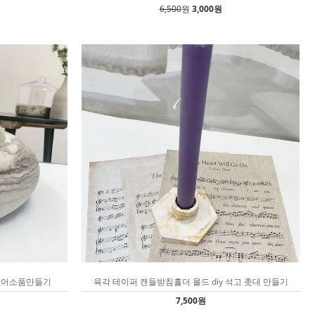
6,500
원
3,000원
리어소품만들기
육각 테이퍼 캔들받침홀더 몰드 diy 석고 촛대 만들기
7,500원