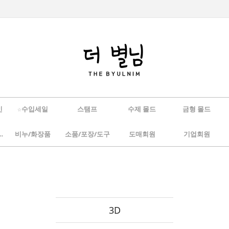
인
☆수입세일
스탬프
수제 몰드
금형 몰드
/하바리움
비누/화장품
소품/포장/도구
도매회원
기업회원
3D