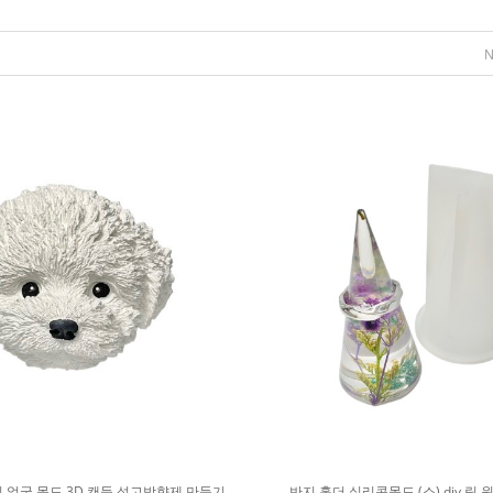
 얼굴 몰드 3D 캔들 석고방향제 만들기
반지 홀더 실리콘몰드 (소) diy 링 