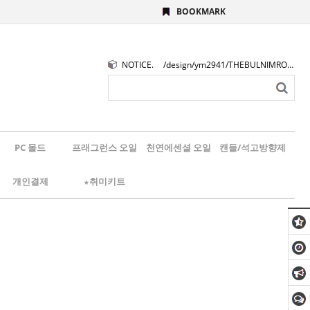
BOOKMARK
NOTICE.
/design/ym2941/THEBULNIMROGO.png
PC 몰드
프래그런스 오일
천연에센셜 오일
캔들/석고방향제
개인결제
★취미키트