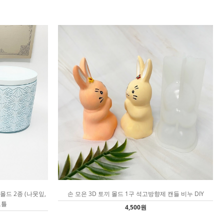
몰드 2종 (나뭇잎,
손 모은 3D 토끼 몰드 1구 석고방향제 캔들 비누 DIY
고틀
4,500원