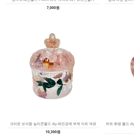
7,000원
크라운 보석함 실리콘몰드 diy 레진공예 부케 아트 재료
하트 화병 몰드 d
10,300원