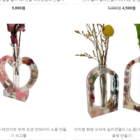
9,800원
5,000
원
4,500원
iy 레진아트 부케 보관 인테리어 소품 만들
아치형 화병 오브제 실리콘몰드 (소,중)
기 석고틀
꽃병 만들기