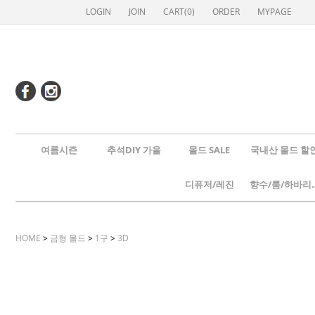
LOGIN
JOIN
CART(
0
)
ORDER
MYPAGE
여름시즌
추석DIY 가을
몰드 SALE
국내산 몰드 할
디퓨저/레진
향수/룸
HOME
>
금형 몰드
>
1구
>
3D