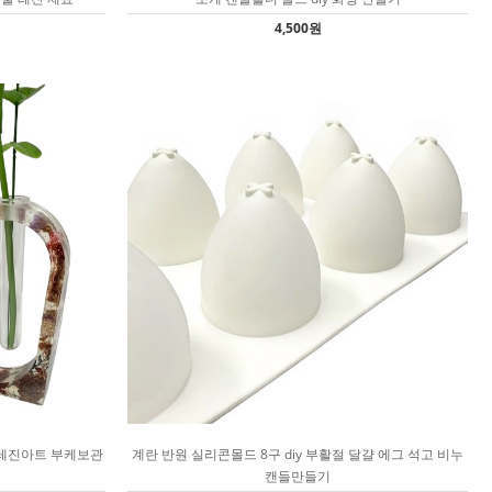
4,500원
 레진아트 부케보관
계란 반원 실리콘몰드 8구 diy 부활절 달걀 에그 석고 비누
캔들만들기