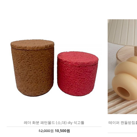
레더 화분 패턴몰드 (소,대) diy 석고틀
테이퍼 캔들받침홀더
12,000
원
10,500원