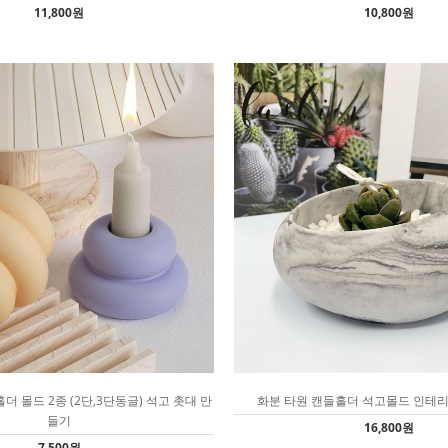
11,800원
10,800원
 몰드 2종 (2단,3단동글) 석고 촛대 만
화분 타원 캔들홀더 석고몰드 인테
들기
16,800원
7,500원