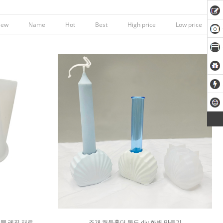
New
Name
Hot
Best
High price
Low price
원뿔 레진 재료
조개 캔들홀더 몰드 diy 화병 만들기