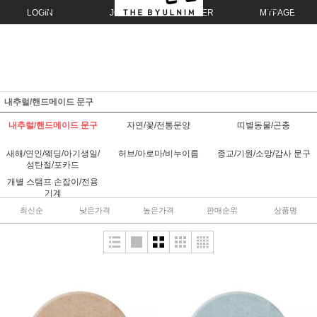
LOGIN
JOIN
ORDER
MYPAGE
내추럴/핸드메이드 문구
내추럴/핸드메이드 문구
자연/꽃/전통문양
띠별동물/곤충
새해/연인/웨딩/아기생일/
허브/아로마/비누이름
종교/기원/소망/감사 문구
성탄절/포카드
개별 스탬프 손잡이/전용
기계
최신순
낮은가격
높은가격
판매순위
상품명