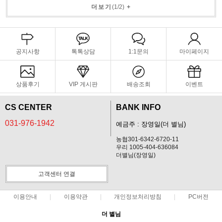
더보기
(
1
/
2
)
+
공지사항
톡톡상담
1:1문의
마이페이지
상품후기
VIP 게시판
배송조회
이벤트
CS CENTER
BANK INFO
031-976-1942
예금주 : 장영일(더 별님)
농협301-6342-6720-11
우리 1005-404-636084
더별님(장영일)
고객센터 연결
이용안내
이용약관
개인정보처리방침
PC버전
더 별님