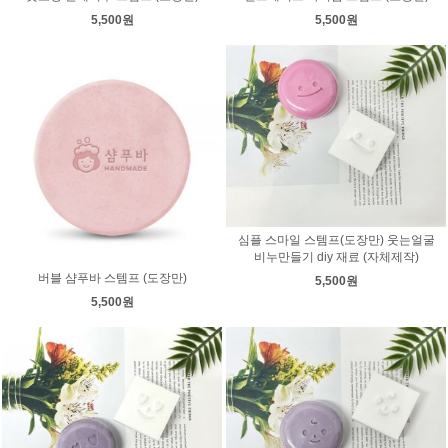
5,500원
5,500원
심플 스마일 스템프(도장만) 웃는얼굴
비누만들기 diy 재료 (자체제작)
버블 샴푸바 스템프 (도장만)
5,500원
5,500원