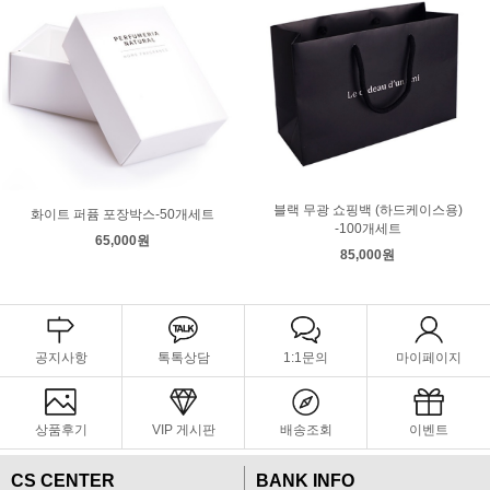
블랙 무광 쇼핑백 (하드케이스용)
화이트 퍼퓸 포장박스-50개세트
-100개세트
65,000원
85,000원
공지사항
톡톡상담
1:1문의
마이페이지
상품후기
VIP 게시판
배송조회
이벤트
CS CENTER
BANK INFO