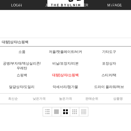
LOGIN
JOIN
ORDER
MYPAGE
대량]상자/쇼핑백
소품
저울/핫플레이트/비커
기타도구
공병/부자재/액상실리콘/
비닐/포장지/리본
포장상자
우레탄
쇼핑백
대량]상자/쇼핑백
스티커/택
달걀상자/도일리
악세서리/첨가물
드라이 플라워/허브
최신순
낮은가격
높은가격
판매순위
상품명