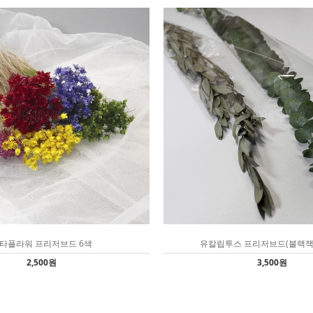
타플라워 프리저브드 6색
유칼립투스 프리저브드(블랙잭
2,500원
3,500원