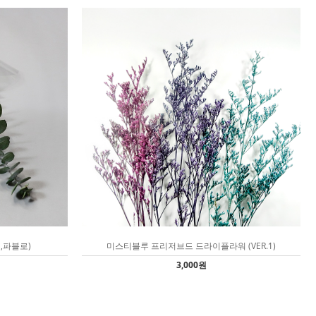
,파블로)
미스티블루 프리저브드 드라이플라워 (VER.1)
3,000원