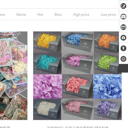
New
Name
Hot
Best
High price
Low price
 말린꽃
프리저브드 수국 드라이플라워 10가지색