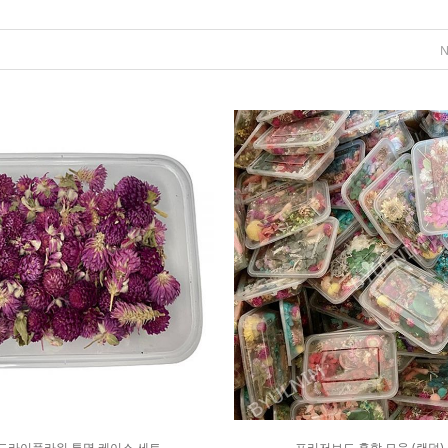
드라이플라워 투명 케이스 세트
프리저브드 혼합 모음 (랜덤)