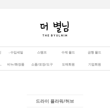
인
☆수입세일
스탬프
수제 몰드
금형 몰드
/하바리움
비누/화장품
소품/포장/도구
도매회원
기업회원
드라이 플라워/허브