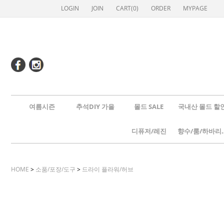
LOGIN
JOIN
CART(
0
)
ORDER
MYPAGE
여름시즌
추석DIY 가을
몰드 SALE
국내산 몰드 할
디퓨저/레진
향수/룸
HOME
>
소품/포장/도구
>
드라이 플라워/허브