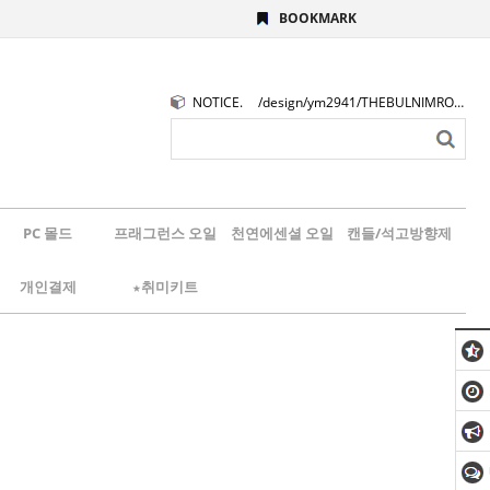
BOOKMARK
NOTICE.
/design/ym2941/THEBULNIMROGO.png
PC 몰드
프래그런스 오일
천연에센셜 오일
캔들/석고방향제
개인결제
★취미키트