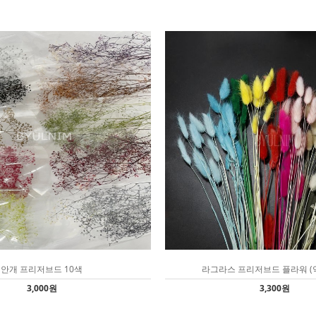
안개 프리저브드 10색
라그라스 프리저브드 플라워 (약
3,000원
3,300원