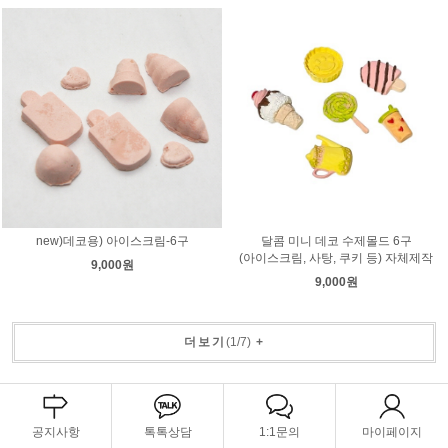
new)데코용) 아이스크림-6구
달콤 미니 데코 수제몰드 6구
(아이스크림, 사탕, 쿠키 등) 자체제작
9,000원
9,000원
더보기
(
1
/
7
)
+
공지사항
톡톡상담
1:1문의
마이페이지