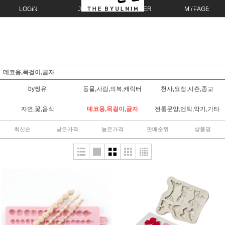
LOGIN
JOIN
ORDER
MYPAGE
데코용,목걸이,글자
by찡유
동물,사람,의복,캐릭터
천사,요정,시즌,종교
자연,꽃,음식
데코용,목걸이,글자
전통문양,엔틱,악기,기타
최신순
낮은가격
높은가격
판매순위
상품명