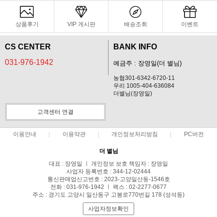
상품후기
VIP 게시판
배송조회
이벤트
CS CENTER
BANK INFO
031-976-1942
예금주 : 장영일(더 별님)
농협301-6342-6720-11
우리 1005-404-636084
더별님(장영일)
고객센터 연결
이용안내
이용약관
개인정보처리방침
PC버전
더 별님
대표 : 장영일 ㅣ 개인정보 보호 책임자 : 장영일
사업자 등록번호 : 344-12-02444
통신판매업신고번호 : 2023-고양일산동-1546호
전화 : 031-976-1942 ㅣ 팩스 : 02-2277-0677
주소 : 경기도 고양시 일산동구 고봉로770번길 178 (성석동)
사업자정보확인