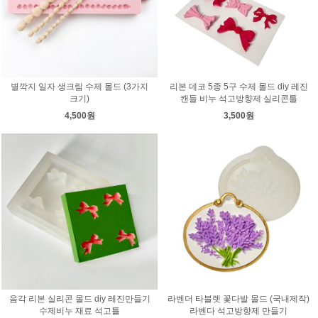
별깍지 일자 생크림 수제 몰드 (3가지
리본 데코 5종 5구 수제 몰드 diy 레진
크기)
캔들 비누 석고방향제 실리콘틀
4,500원
3,500원
음각 리본 실리콘 몰드 diy 레진만들기
라벤더 타블렛 꽃다발 몰드 (국내제작)
수제비누 재료 석고틀
라벤다 석고방향제 만들기