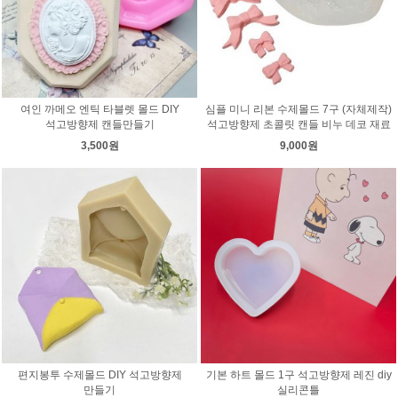
여인 까메오 엔틱 타블렛 몰드 DIY
심플 미니 리본 수제몰드 7구 (자체제작)
석고방향제 캔들만들기
석고방향제 초콜릿 캔들 비누 데코 재료
3,500원
9,000원
편지봉투 수제몰드 DIY 석고방향제
기본 하트 몰드 1구 석고방향제 레진 diy
만들기
실리콘틀