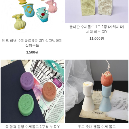
빨래판 수제몰드 1구 2종 (자체제작)
세탁 비누 DIY
11,000원
데코 화병 수제몰드 9종 DIY 석고방향제
실리콘틀
3,500원
축 합격 원형 수제몰드 1구 비누 DIY
우드 촛대 캔들 수제 몰드