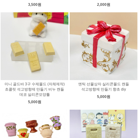
3,500원
2,000원
미니 골드바 3구 수제몰드 (자체제작)
엔틱 선물상자 실리콘몰드 캔들
초콜릿 석고방향제 만들기 비누 캔들
석고방향제 만들기 향초 diy
데코 실리콘모양틀
5,000원
5,000원