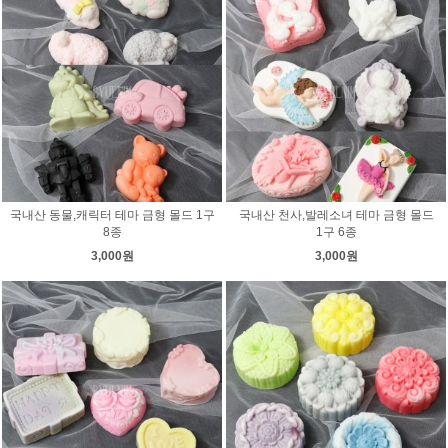
국내산 동물,캐릭터 테마 금형 몰드 1구
국내산 천사,발레소녀 테마 금형 몰드
8종
1구 6종
3,000원
3,000원