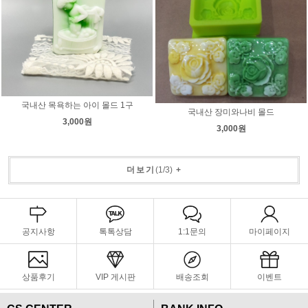
국내산 목욕하는 아이 몰드 1구
국내산 장미와나비 몰드
3,000원
3,000원
더보기
(
1
/
3
)
+
공지사항
톡톡상담
1:1문의
마이페이지
상품후기
VIP 게시판
배송조회
이벤트