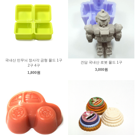
국내산 민무늬 정사각 금형 몰드 1구
건담 국내산 로봇 몰드 1구
2구 4구
3,000원
1,800원