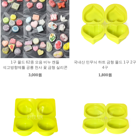
1구 몰드 62종 모음 비누 캔들
국내산 민무늬 하트 금형 몰드 1구 2구
석고방향제틀 공룡 천사 꽃 금형 실리콘
4구
3,000원
1,800원