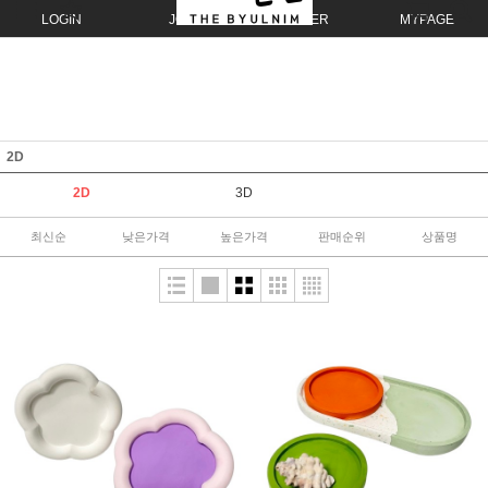
LOGIN
JOIN
ORDER
MYPAGE
2D
2D
3D
최신순
낮은가격
높은가격
판매순위
상품명