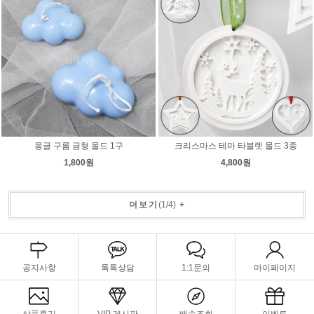
몽글 구름 금형 몰드 1구
크리스마스 테마 타블렛 몰드 3종
1,800원
4,800원
더보기
(
1
/
4
)
+
공지사항
톡톡상담
1:1문의
마이페이지