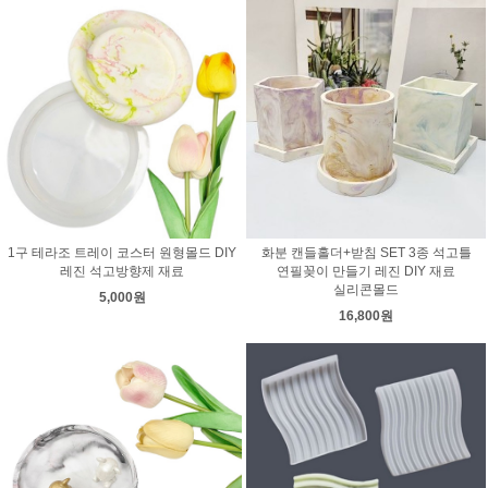
1구 테라조 트레이 코스터 원형몰드 DIY
화분 캔들홀더+받침 SET 3종 석고틀
레진 석고방향제 재료
연필꽂이 만들기 레진 DIY 재료
실리콘몰드
5,000원
16,800원