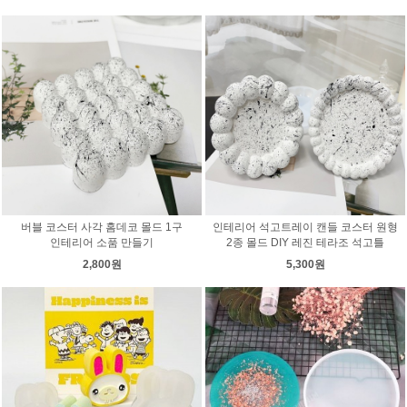
버블 코스터 사각 홈데코 몰드 1구
인테리어 석고트레이 캔들 코스터 원형
인테리어 소품 만들기
2종 몰드 DIY 레진 테라조 석고틀
2,800원
5,300원