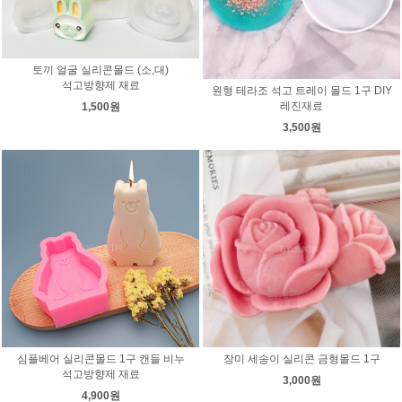
토끼 얼굴 실리콘몰드 (소,대)
석고방향제 재료
원형 테라조 석고 트레이 몰드 1구 DIY
레진재료
1,500원
3,500원
심플베어 실리콘몰드 1구 캔들 비누
장미 세송이 실리콘 금형몰드 1구
석고방향제 재료
3,000원
4,900원