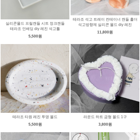
테라조 석고 트레이 컨테이너 캔들 홀더
실리콘몰드 프릴캔들 시트 정크캔들
석고방향제 실리콘 몰드 diy 레진
테라조 인배딩 diy 레진 석고틀
11,800원
5,500원
테라조 타원 레진 투명 몰드
라운드 하트 금형 몰드 1구
5,500원
3,800원