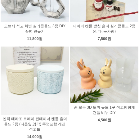
오브제 석고 화병 실리콘몰드 3종 DIY
테이퍼 캔들 받침 홀더 실리콘몰드 2종
꽃병 만들기
(산타, 눈사람)
11,800원
7,500원
손 모은 3D 토끼 몰드 1구 석고방향제
캔들 비누 DIY
엔틱 테라조 트레이 컨테이너 캔들 홀더
4,500원
몰드 2종 (나뭇잎,양각) 뚜껑포함 레진
석고틀
14,000원