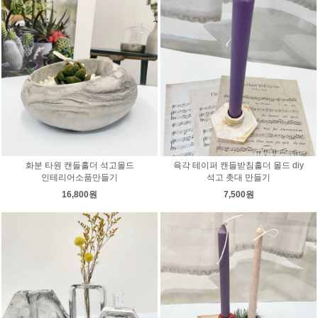
화분 타원 캔들홀더 석고몰드
육각 테이퍼 캔들받침홀더 몰드 diy
인테리어소품만들기
석고 촛대 만들기
16,800원
7,500원