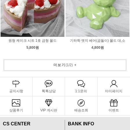
원형 케이크 시트 1호 금형 몰드
기하학 엣지 베어(곰돌이) 몰드 대,소
5,800원
4,800원
더보기
(
1
/
2
)
+
공지사항
톡톡상담
1:1문의
마이페이지
상품후기
VIP 게시판
배송조회
이벤트
CS CENTER
BANK INFO