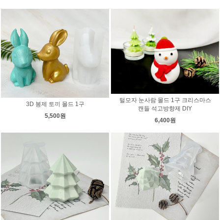
털모자 눈사람 몰드 1구 크리스마스
3D 봉제 토끼 몰드 1구
캔들 석고방향제 DIY
5,500원
6,400원