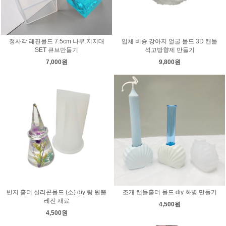
정사각 레진몰드 7.5cm 나무 지지대
입체 비숑 강아지 얼굴 몰드 3D 캔들
SET 큐브만들기
석고방향제 만들기
7,000원
9,800원
반지 홀더 실리콘몰드 (소) diy 링 원뿔
조개 캔들홀더 몰드 diy 화병 만들기
레진 재료
4,500원
4,500원