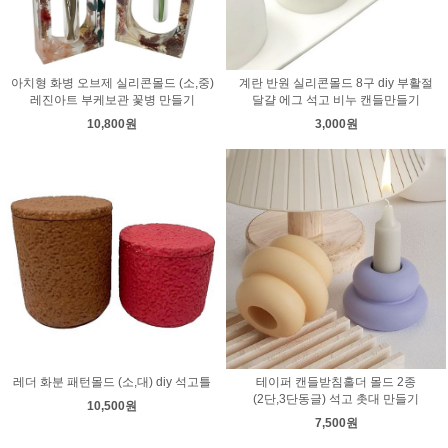
아치형 화병 오브제 실리콘몰드 (소,중)
계란 반원 실리콘몰드 8구 diy 부활절
레진아트 부케보관 꽃병 만들기
달걀 에그 석고 비누 캔들만들기
10,800원
3,000원
레더 화분 패턴몰드 (소,대) diy 석고틀
테이퍼 캔들받침홀더 몰드 2종
(2단,3단동글) 석고 촛대 만들기
10,500원
7,500원