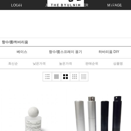
LOGIN
JOIN
ORDER
MYPAGE
향수/룸/하바리움
베이스
향수/룸스프레이 용기
하바리움 DIY
최신순
낮은가격
높은가격
판매순위
상품명