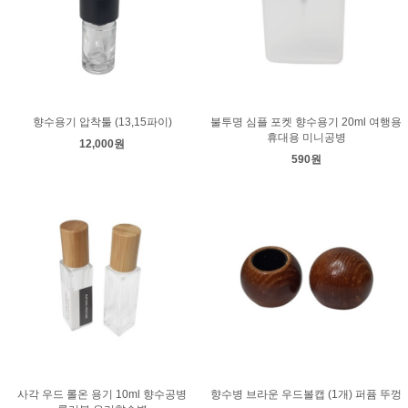
향수용기 압착툴 (13,15파이)
불투명 심플 포켓 향수용기 20ml 여행용
휴대용 미니공병
12,000원
590원
사각 우드 롤온 용기 10ml 향수공병
향수병 브라운 우드볼캡 (1개) 퍼퓸 뚜껑