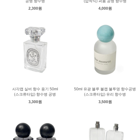
공병 향수병
(압착식) 퍼퓸 공병 향수병
2,300원
4,000원
사각캡 실버 향수 용기 50ml
50ml 유광 블루 볼캡 불투명 향수공병
(스크류타입) 향수병 공병
(스크류타입) 유리 향수병
3,300원
3,500원