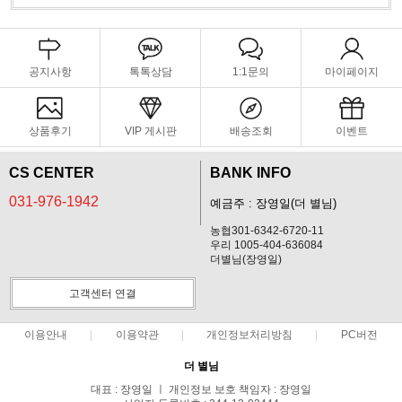
공지사항
톡톡상담
1:1문의
마이페이지
상품후기
VIP 게시판
배송조회
이벤트
CS CENTER
BANK INFO
031-976-1942
예금주 : 장영일(더 별님)
농협301-6342-6720-11
우리 1005-404-636084
더별님(장영일)
고객센터 연결
이용안내
이용약관
개인정보처리방침
PC버전
더 별님
대표 : 장영일 ㅣ 개인정보 보호 책임자 : 장영일