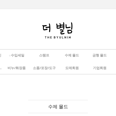
인
☆수입세일
스탬프
수제 몰드
금형 몰드
/하바리움
비누/화장품
소품/포장/도구
도매회원
기업회원
수제 몰드