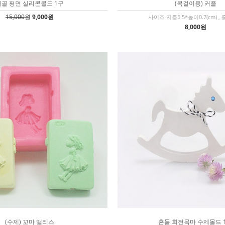
해골 평면 실리콘몰드 1구
(목걸이용) 커플
15,000
원
9,000원
사이즈 지름5.5*높이0.7(cm) , 
8,000원
(수제) 꼬마 앨리스
흔들 회전목마 수제몰드 