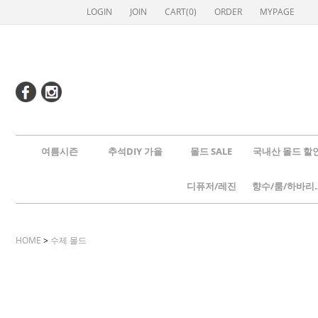
LOGIN
JOIN
CART(
0
)
ORDER
MYPAGE
여름시즌
추석DIY 가을
몰드 SALE
국내산 몰드 할
디퓨저/레진
향수/룸
HOME
>
수제 몰드