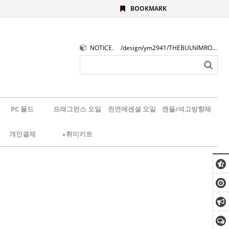
BOOKMARK
NOTICE.
/design/ym2941/THEBULNIMROGO.png
PC 몰드
프래그런스 오일
천연에센셜 오일
캔들/석고방향제
개인결제
★취미키트