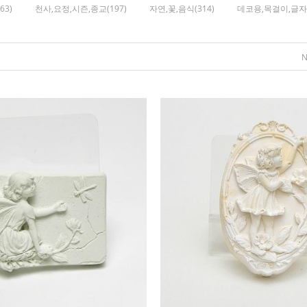
63)
천사,요정,시즌,종교(197)
자연,꽃,음식(314)
데코용,목걸이,글자(