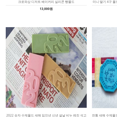
크로와상 디저트 베이커리 실리콘 빵몰드
미니 딸기 4구 몰
13,000원
2022 숫자 수제몰드 새해 임인년 신년 설날 비누 레진 석고
전통 새해 수제몰드