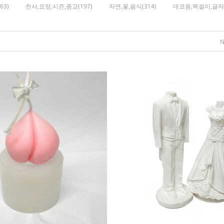
63)
천사,요정,시즌,종교(197)
자연,꽃,음식(314)
데코용,목걸이,글자(