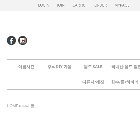
LOGIN
JOIN
CART(
0
)
ORDER
MYPAGE
여름시즌
추석DIY 가을
몰드 SALE
국내산 몰드 할
디퓨저/레진
향수/룸
HOME
>
수제 몰드