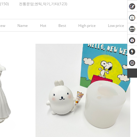
150)
전통문양,엔틱,악기,기타(123)
New
Name
Hot
Best
High price
Low price