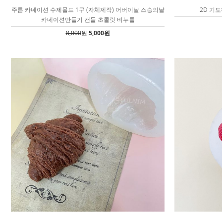
주름 카네이션 수제몰드 1구 (자체제작) 어버이날 스승의날
2D 기
카네이션만들기 캔들 초콜릿 비누틀
8,000
원
5,000원