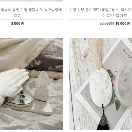
드 복숭아 과일 모양 캔들 비누 석고방향제
신랑 신부 몰드 SET (웨딩드레스, 턱시도
재료
이 DIY선물 재료
8,000원
22,000
원
19,000원