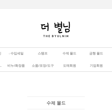
인
☆수입세일
스탬프
수제 몰드
금형 몰드
/하바리움
비누/화장품
소품/포장/도구
도매회원
기업회원
수제 몰드