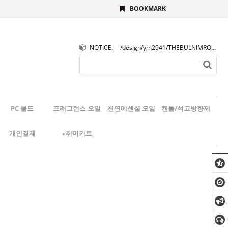
BOOKMARK
NOTICE.
/design/ym2941/THEBULNIMROGO.png
PC 몰드
프래그런스 오일
천연에센셜 오일
캔들/석고방향제
개인결제
★취미키트