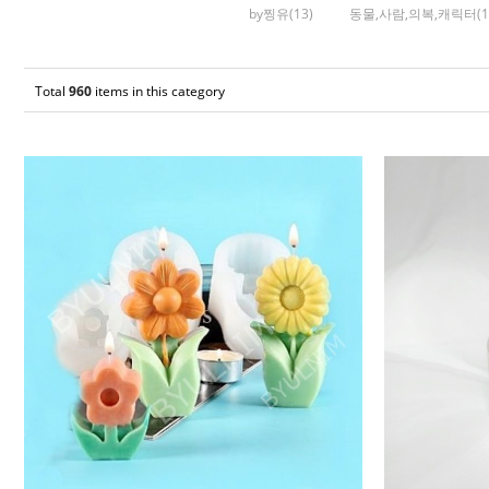
by찡유(13)
동물,사람,의복,캐릭터(1
Total
960
items in this category