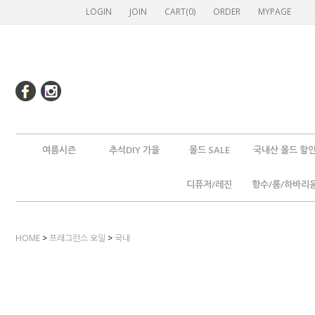
LOGIN
JOIN
CART(
0
)
ORDER
MYPAGE
여름시즌
추석DIY 가을
몰드 SALE
국내산 몰드 할
디퓨저/레진
향수/룸/하바리
HOME
>
프래그런스 오일
>
국내