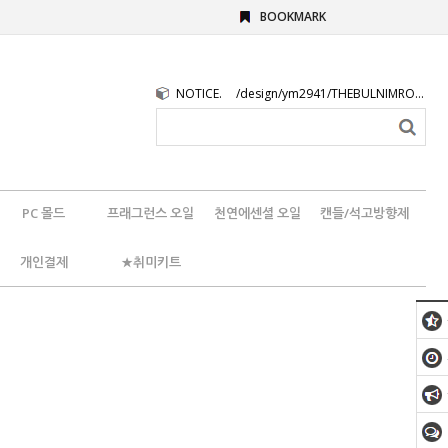
BOOKMARK
NOTICE.
/design/ym2941/THEBULNIMROGO.png
PC 몰드
프래그런스 오일
천연에센셜 오일
캔들/석고방향제
개인결제
★취미키트