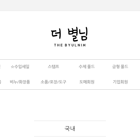
인
☆수입세일
스탬프
수제 몰드
금형 몰드
움
비누/화장품
소품/포장/도구
도매회원
기업회원
국내