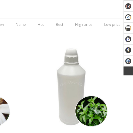
ew
Name
Hot
Best
High price
Low price