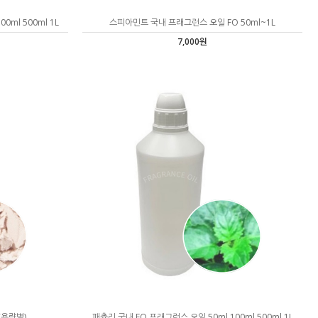
0ml 500ml 1L
스피아민트 국내 프래그런스 오일 FO 50ml~1L
7,000원
(용량별)
패츌리 국내 FO 프래그런스 오일 50ml,100ml,500ml,1L