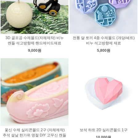
3D 골프공 수제몰드(자체제작) 비누
전통 달 토끼 4종 수제몰드 (개당/세트)
캔들 석고방향제 핸드메이드재료
비누 석고방향제 재료
9,000원
5,800원
꽃신 수제 실리콘몰드 2구 (자체제작)
보석 하트 2D 실리콘몰드 1구
추석 설날 한가위 명절 DIY 고무신 캔들
10,000원