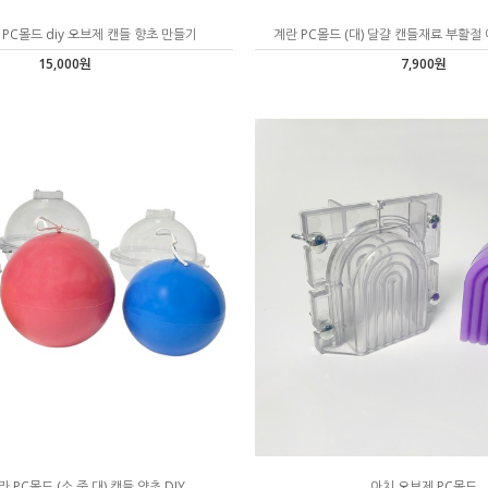
 PC몰드 diy 오브제 캔들 향초 만들기
계란 PC몰드 (대) 달걀 캔들재료 부활절
15,000원
7,900원
 PC몰드 (소,중,대) 캔들 양초 DIY
아치 오브제 PC몰드