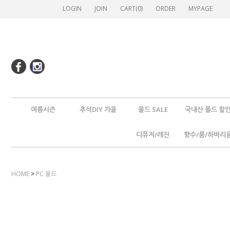
LOGIN
JOIN
CART(
0
)
ORDER
MYPAGE
여름시즌
추석DIY 가을
몰드 SALE
국내산 몰드 할
디퓨저/레진
향수/룸/하바리
HOME
>
PC 몰드