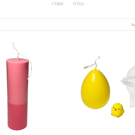
1구(83)
다구(1)
N