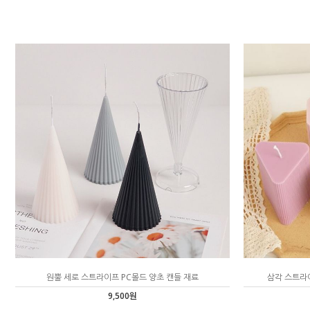
원뿔 세로 스트라이프 PC몰드 양초 캔들 재료
삼각 스트라
9,500원