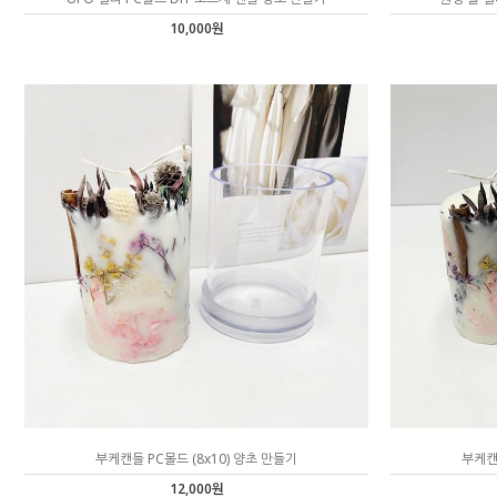
10,000원
부케캔들 PC몰드 (8x10) 양초 만들기
부케캔들
12,000원