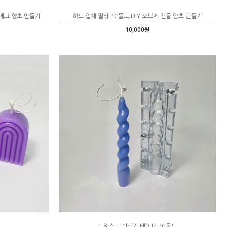
 에그 향초 만들기
하트 입체 필라 PC몰드 DIY 오브제 캔들 양초 만들기
10,000원
트위스트 꽈배기 테이퍼 PC몰드