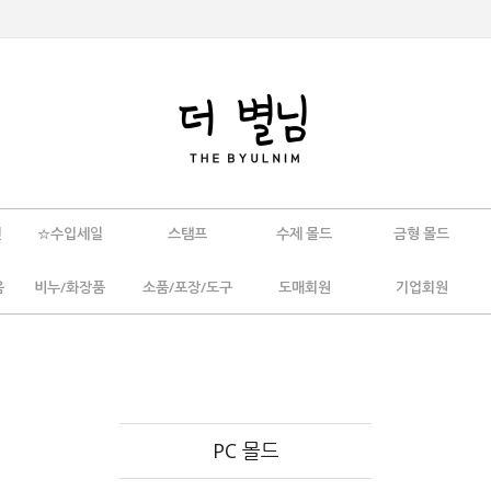
인
☆수입세일
스탬프
수제 몰드
금형 몰드
움
비누/화장품
소품/포장/도구
도매회원
기업회원
PC 몰드