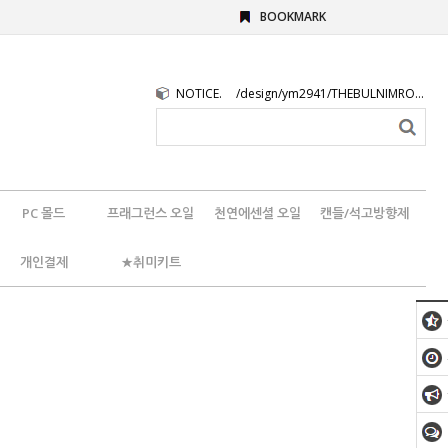
BOOKMARK
NOTICE.
/design/ym2941/THEBULNIMROGO.png
PC 몰드
프래그런스 오일
천연에센셜 오일
캔들/석고방향제
개인결제
★취미키트