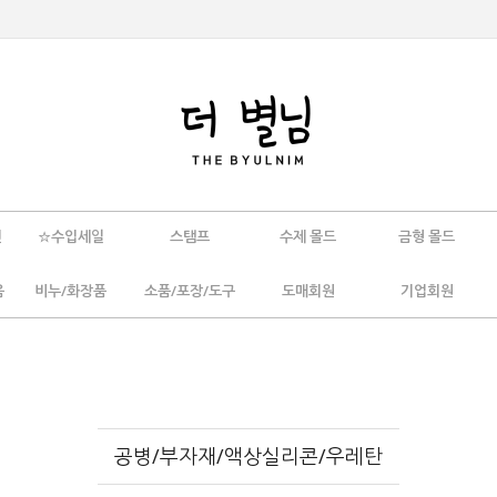
인
☆수입세일
스탬프
수제 몰드
금형 몰드
움
비누/화장품
소품/포장/도구
도매회원
기업회원
공병/부자재/액상실리콘/우레탄