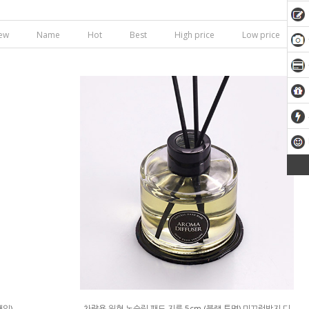
ew
Name
Hot
Best
High price
Low price
개입)
차량용 원형 논슬립 패드 지름 5cm (블랙,투명) 미끄럼방지 디