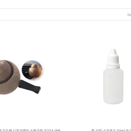
N
제 우드볼 디퓨저클립 송풍구형 거치대 세트
플-리필 소분용기 30ml (5