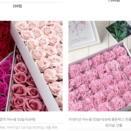
1,000원
200원
장미 비누꽃 50송이(4색)
카네이션 비누꽃 50송이(4색) 용돈박스 만
승의날 선물
재료, 어버이날/스승의날/성년의날 선물 재료