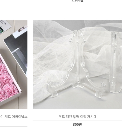
1,200원
들기 재료 어버이날스
우드 패턴 투명 이젤 거치대
300원