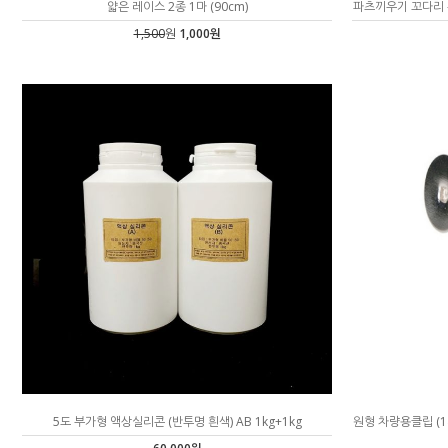
얇은 레이스 2종 1마 (90cm)
파츠끼우기 꼬다리 부
1,500
원
1,000원
5도 부가형 액상실리콘 (반투명 흰색) AB 1kg+1kg
원형 차량용클립 (1