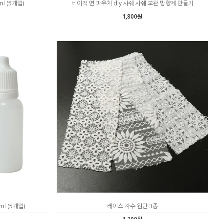
 (5개입)
베이직 면 파우치 diy 샤쉐 사쉐 보관 방향제 만들기
1,800원
l (5개입)
레이스 자수 원단 3종