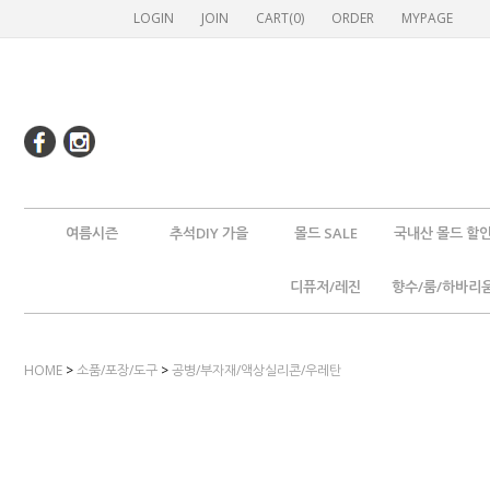
LOGIN
JOIN
CART(
0
)
ORDER
MYPAGE
여름시즌
추석DIY 가을
몰드 SALE
국내산 몰드 할
디퓨저/레진
향수/룸/하바리
HOME
>
소품/포장/도구
>
공병/부자재/액상실리콘/우레탄