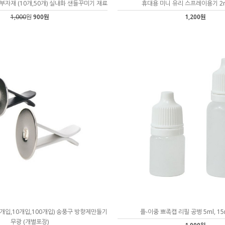
자재 (10개,50개) 실내화 샌들꾸미기 재료
휴대용 미니 유리 스프레이용기 2ml
1,000
원
900원
1,200원
개입,10개입,100개입) 송풍구 방향제만들기
플-이중 뾰족캡 리필 공병 5ml, 15m
무광 (개별포장)