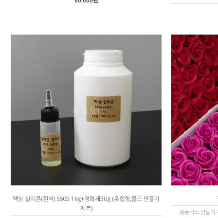
60,000원
액상 실리콘(흰색) S805 1kg+경화제30g (축합형,몰드 만들기
재료)
용돈박스 만들기 