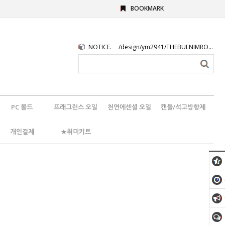
BOOKMARK
NOTICE.
/design/ym2941/THEBULNIMROGO.png
PC 몰드
프래그런스 오일
천연에센셜 오일
캔들/석고방향제
개인결제
★취미키트