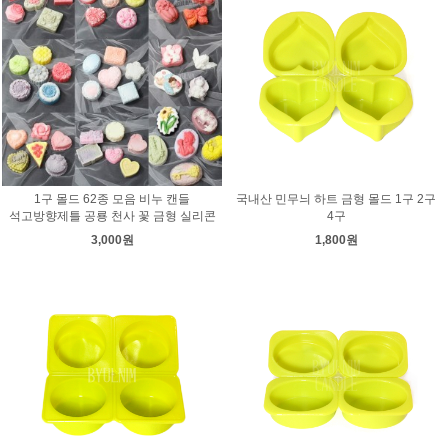
1구 몰드 62종 모음 비누 캔들
국내산 민무늬 하트 금형 몰드 1구 2구
석고방향제틀 공룡 천사 꽃 금형 실리콘
4구
3,000원
1,800원