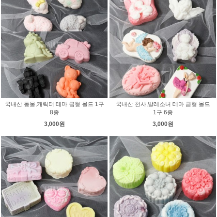
국내산 동물,캐릭터 테마 금형 몰드 1구
국내산 천사,발레소녀 테마 금형 몰드
8종
1구 6종
3,000원
3,000원