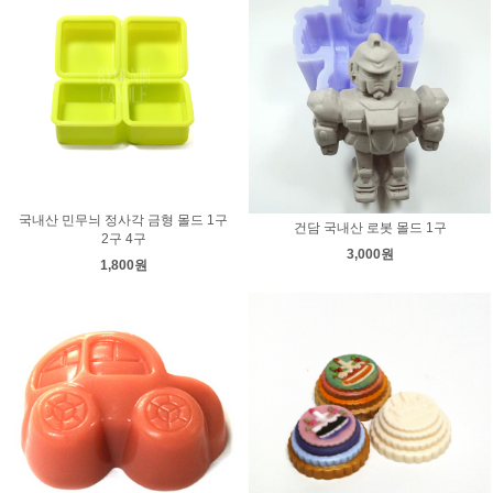
국내산 민무늬 정사각 금형 몰드 1구
건담 국내산 로봇 몰드 1구
2구 4구
3,000원
1,800원