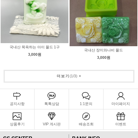
국내산 목욕하는 아이 몰드 1구
국내산 장미와나비 몰드
3,000원
3,000원
더보기
(
1
/
3
)
+
공지사항
톡톡상담
1:1문의
마이페이지
상품후기
VIP 게시판
배송조회
이벤트