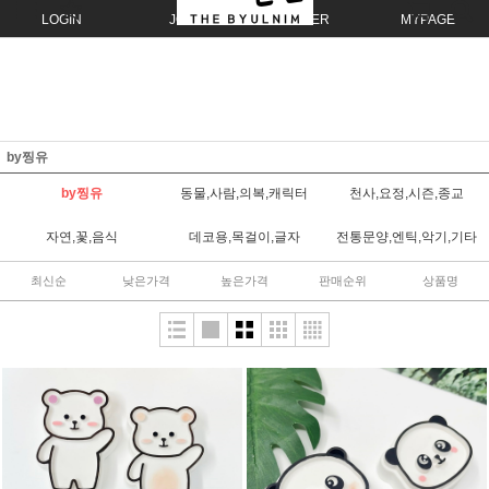
LOGIN
JOIN
ORDER
MYPAGE
by찡유
by찡유
동물,사람,의복,캐릭터
천사,요정,시즌,종교
자연,꽃,음식
데코용,목걸이,글자
전통문양,엔틱,악기,기타
최신순
낮은가격
높은가격
판매순위
상품명