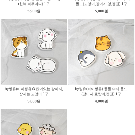
(한복,복주머니) 1구
몰드(고양이,강아지,양,펭귄) 1구
5,900원
5,000원
by찡유(바이찡유)3 앉아있는 강아지,
by찡유(바이찡유) 동물 수제 몰드
잠자는 고양이 1구
(강아지,호랑이,펭귄) 1구
5,000원
4,000원