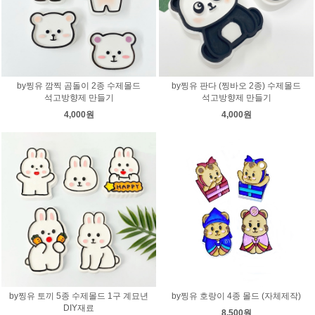
by찡유 깜찍 곰돌이 2종 수제몰드
by찡유 판다 (찡바오 2종) 수제몰드
석고방향제 만들기
석고방향제 만들기
4,000원
4,000원
by찡유 토끼 5종 수제몰드 1구 계묘년
by찡유 호랑이 4종 몰드 (자체제작)
DIY재료
8,500원