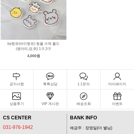
by찡유(바이찡유) 동물 수제 몰드
(병아리,양,쥐) 1구,3구
4,000원
공지사항
톡톡상담
1:1문의
마이페이지
상품후기
VIP 게시판
배송조회
이벤트
CS CENTER
BANK INFO
031-976-1942
예금주 : 장영일(더 별님)